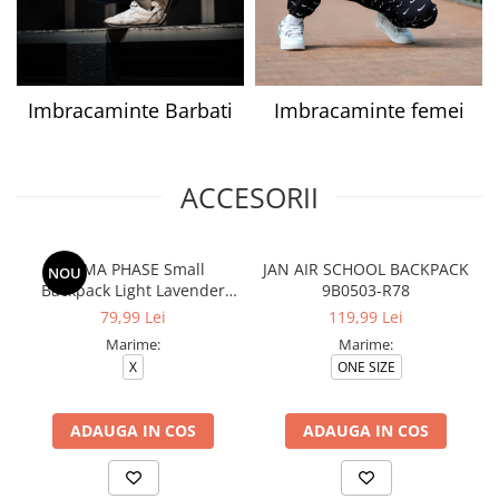
Imbracaminte Barbati
Imbracaminte femei
ACCESORII
PUMA PHASE Small
JAN AIR SCHOOL BACKPACK
NOU
Backpack Light Lavender
9B0503-R78
091323-11
79,99 Lei
119,99 Lei
Marime:
Marime:
X
ONE SIZE
ADAUGA IN COS
ADAUGA IN COS