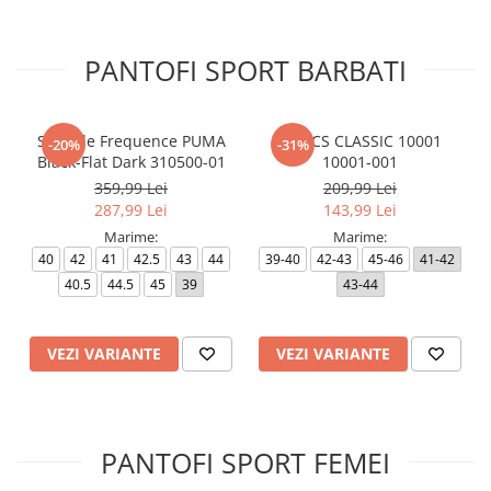
PANTOFI SPORT BARBATI
Softride Frequence PUMA
CROCS CLASSIC 10001
-20%
-31%
Black-Flat Dark 310500-01
10001-001
359,99 Lei
209,99 Lei
287,99 Lei
143,99 Lei
Marime:
Marime:
40
42
41
42.5
43
44
39-40
42-43
45-46
41-42
40.5
44.5
45
39
43-44
VEZI VARIANTE
VEZI VARIANTE
PANTOFI SPORT FEMEI