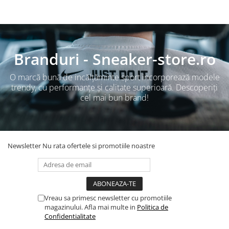
Branduri - Sneaker-store.ro
O marcă bună de incălțăminte sport incorporează modele
trendy, cu performanțe şi calitate superioară. Descoperiți
cel mai bun brand!
Newsletter
Nu rata ofertele si promotiile noastre
Vreau sa primesc newsletter cu promotiile
magazinului. Afla mai multe in
Politica de
Confidentialitate