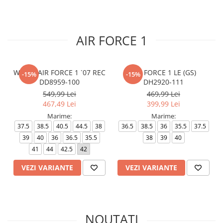
AIR FORCE 1
WMNS AIR FORCE 1 `07 REC
AIR FORCE 1 LE (GS)
-15%
-15%
DD8959-100
DH2920-111
549,99 Lei
469,99 Lei
467,49 Lei
399,99 Lei
Marime:
Marime:
37.5
38.5
40.5
44.5
38
36.5
38.5
36
35.5
37.5
39
40
36
36.5
35.5
38
39
40
41
44
42.5
42
VEZI VARIANTE
VEZI VARIANTE
NOUTATI