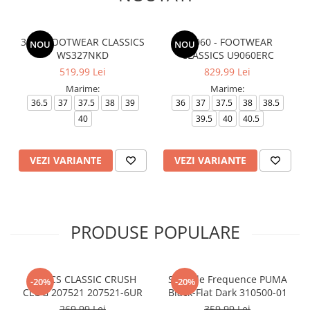
327 - FOOTWEAR CLASSICS
U9060 - FOOTWEAR
NOU
NOU
WS327NKD
CLASSICS U9060ERC
519,99 Lei
829,99 Lei
Marime:
Marime:
36.5
37
37.5
38
39
36
37
37.5
38
38.5
40
39.5
40
40.5
VEZI VARIANTE
VEZI VARIANTE
PRODUSE POPULARE
CROCS CLASSIC CRUSH
Softride Frequence PUMA
-20%
-20%
CLOG 207521 207521-6UR
Black-Flat Dark 310500-01
269,99 Lei
359,99 Lei