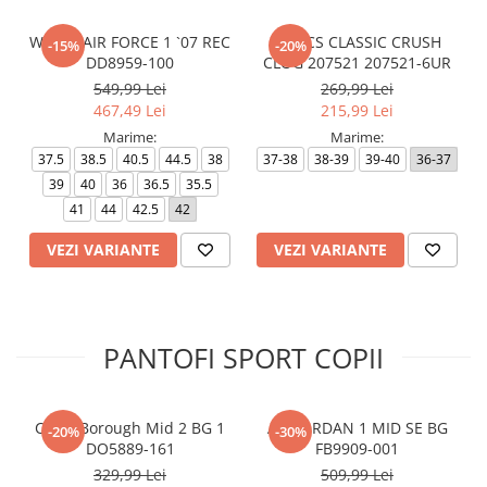
WMNS AIR FORCE 1 `07 REC
CROCS CLASSIC CRUSH
-15%
-20%
DD8959-100
CLOG 207521 207521-6UR
549,99 Lei
269,99 Lei
467,49 Lei
215,99 Lei
Marime:
Marime:
37.5
38.5
40.5
44.5
38
37-38
38-39
39-40
36-37
39
40
36
36.5
35.5
41
44
42.5
42
VEZI VARIANTE
VEZI VARIANTE
PANTOFI SPORT COPII
Court Borough Mid 2 BG 1
AIR JORDAN 1 MID SE BG
-20%
-30%
DO5889-161
FB9909-001
329,99 Lei
509,99 Lei