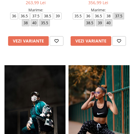
263,99 Lei
356,99 Lei
Marime:
Marime:
36
36.5
37.5
38.5
39
35.5
36
36.5
38
37.5
38
40
35.5
38.5
39
40
VEZI VARIANTE
VEZI VARIANTE