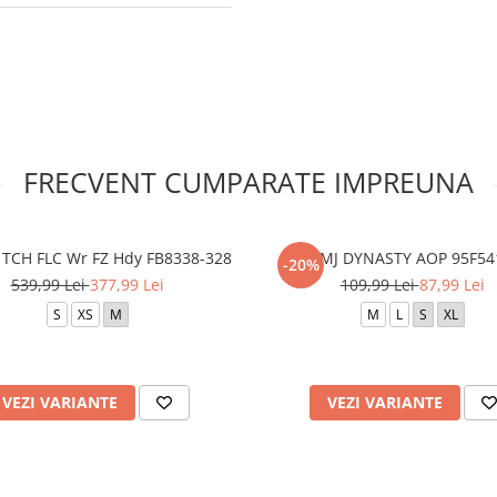
FRECVENT CUMPARATE IMPREUNA
TCH FLC Wr FZ Hdy FB8338-328
JDB MJ DYNASTY AOP 95F54
-20%
539,99 Lei
377,99 Lei
109,99 Lei
87,99 Lei
S
XS
M
M
L
S
XL
VEZI VARIANTE
VEZI VARIANTE