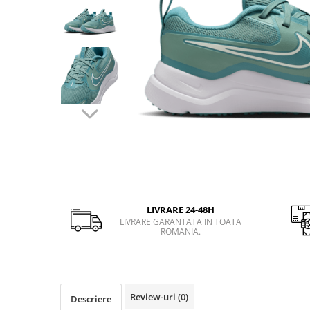
Slapi barbati
Mocasini
Sandale & Slapi copii
Pantofi sport femei
Slapi femei
LIVRARE 24-48H
LIVRARE GARANTATA IN TOATA
ROMANIA.
Review-uri
(0)
Descriere