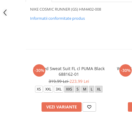
NIKE COSMIC RUNNER (GS) HM4402-008
Informatii conformitate produs
Hooded Sweat Suit FL cl PUMA Black
W NSW 
-30%
-30%
688162-01
319,99 Lei
223,99 Lei
XS
XXL
3XL
XXS
S
M
L
XL
VEZI VARIANTE