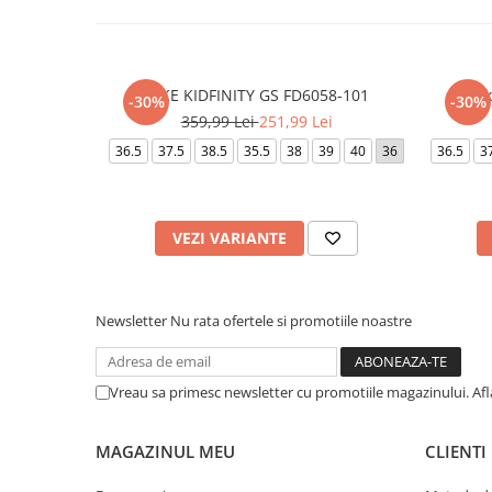
NIKE KIDFINITY GS FD6058-101
W Nik
-30%
-30%
359,99 Lei
251,99 Lei
36.5
37.5
38.5
35.5
38
39
40
36
36.5
3
VEZI VARIANTE
Newsletter
Nu rata ofertele si promotiile noastre
Vreau sa primesc newsletter cu promotiile magazinului. Af
MAGAZINUL MEU
CLIENTI