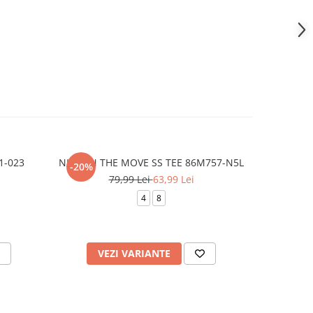
1-023
NKB ON THE MOVE SS TEE 86M757-N5L
NAN FUTU
-20%
-40%
79,99 Lei
63,99 Lei
4
8
VEZI VARIANTE
AD