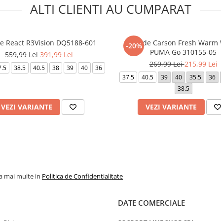
ALTI CLIENTI AU CUMPARAT
e React R3Vision DQ5188-601
Softride Carson Fresh Warm 
-20%
PUMA Go 310155-05
559,99 Lei
391,99 Lei
269,99 Lei
215,99 Lei
7.5
38.5
40.5
38
39
40
36
37.5
40.5
39
40
35.5
36
38.5
VEZI VARIANTE
VEZI VARIANTE
la mai multe in
Politica de Confidentialitate
DATE COMERCIALE