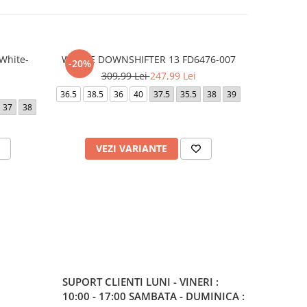
White-
W NIKE DOWNSHIFTER 13 FD6476-007
NIKE IN
-20%
-30%
309,99 Lei
247,99 Lei
3
36.5
38.5
36
40
37.5
35.5
38
39
39
40
3
37
38
VEZI VARIANTE
V
SUPORT CLIENTI
LUNI - VINERI :
10:00 - 17:00 SAMBATA - DUMINICA :