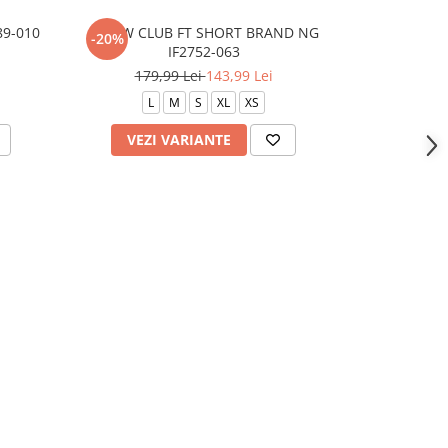
89-010
K NSW CLUB FT SHORT BRAND NG
K NK DF 
-20%
-30%
IF2752-063
179,99 Lei
143,99 Lei
139
L
M
S
XL
XS
S
VEZI VARIANTE
VEZI