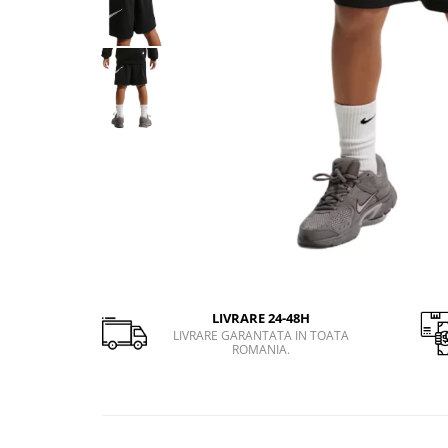
Slapi barbati
Mocasini
Sandale & Slapi copii
Pantofi sport femei
Slapi femei
LIVRARE 24-48H
LIVRARE GARANTATA IN TOATA
ROMANIA.