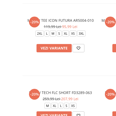
M NSW TEE ICON FUTURA AR5004-010
M NK CL
-20%
-20%
119,99 Lei
95,99 Lei
2XL
L
M
S
XL
XS
3XL
VEZI VARIANTE
B NSW TECH FLC SHORT FD3289-063
B NSW
-20%
-20%
259,99 Lei
207,99 Lei
M
XL
L
S
XS
VEZI VARIANTE