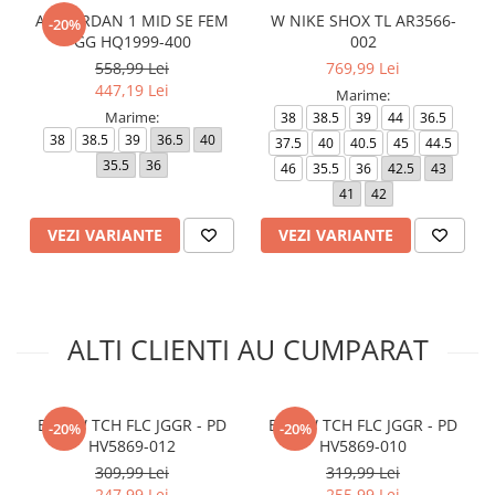
AIR JORDAN 1 MID SE FEM
W NIKE SHOX TL AR3566-
-20%
GG HQ1999-400
002
558,99 Lei
769,99 Lei
447,19 Lei
Marime:
Marime:
38
38.5
39
44
36.5
38
38.5
39
36.5
40
37.5
40
40.5
45
44.5
35.5
36
46
35.5
36
42.5
43
41
42
VEZI VARIANTE
VEZI VARIANTE
ALTI CLIENTI AU CUMPARAT
B NSW TCH FLC JGGR - PD
B NSW TCH FLC JGGR - PD
-20%
-20%
HV5869-012
HV5869-010
309,99 Lei
319,99 Lei
247,99 Lei
255,99 Lei