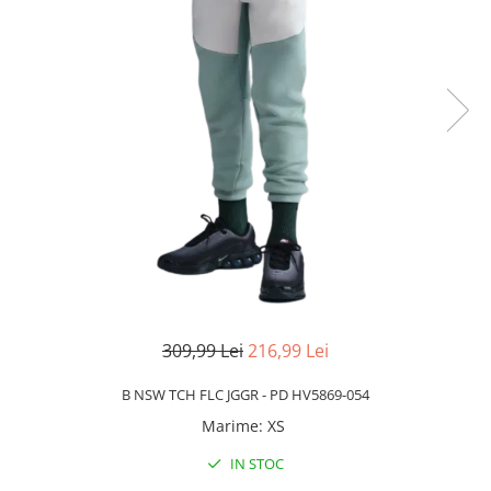
Slapi barbati
Mocasini
Sandale & Slapi copii
Pantofi sport femei
Slapi femei
309,99 Lei
216,99 Lei
B NSW TCH FLC JGGR - PD HV5869-054
Marime
:
XS
IN STOC