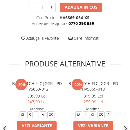
ADAUGA IN COS
Cod Produs:
HV5869-054-XS
Ai nevoie de ajutor?
0770 293 559
Adauga la Favorite
Cere informatii
PRODUSE ALTERNATIVE
B NSW TCH FLC JGGR - PD
B NSW TCH FLC JGGR - PD
G 
-20%
-20%
HV5869-012
HV5869-010
309,99 Lei
319,99 Lei
247,99 Lei
255,99 Lei
Marime:
Marime:
XL
S
L
M
XS
M
L
XL
XS
S
VEZI VARIANTE
VEZI VARIANTE