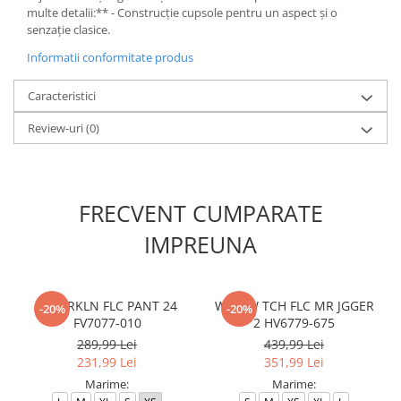
multe detalii:** - Construcție cupsole pentru un aspect și o
senzație clasice.
Informatii conformitate produs
Caracteristici
Review-uri
(0)
FRECVENT CUMPARATE
IMPREUNA
W J BRKLN FLC PANT 24
W NSW TCH FLC MR JGGER
-20%
-20%
FV7077-010
2 HV6779-675
289,99 Lei
439,99 Lei
231,99 Lei
351,99 Lei
Marime:
Marime: