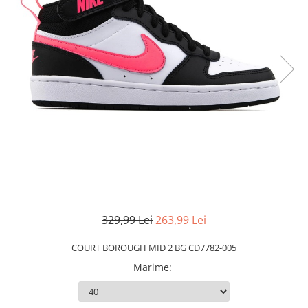
Slapi barbati
Mocasini
Sandale & Slapi copii
Pantofi sport femei
Slapi femei
329,99 Lei
263,99 Lei
COURT BOROUGH MID 2 BG CD7782-005
Marime
: