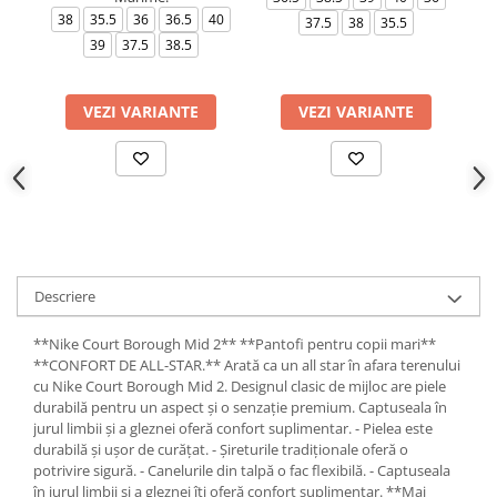
38
35.5
36
36.5
40
35
37.5
38
35.5
39
37.5
38.5
VEZI VARIANTE
VEZI VARIANTE
Descriere
**Nike Court Borough Mid 2** **Pantofi pentru copii mari**
**CONFORT DE ALL-STAR.** Arată ca un all star în afara terenului
cu Nike Court Borough Mid 2. Designul clasic de mijloc are piele
durabilă pentru un aspect și o senzație premium. Captuseala în
jurul limbii și a gleznei oferă confort suplimentar. - Pielea este
durabilă și ușor de curățat. - Șireturile tradiționale oferă o
potrivire sigură. - Canelurile din talpă o fac flexibilă. - Captuseala
în jurul limbii și a gleznei îți oferă confort suplimentar. **Mai