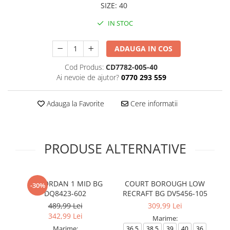
SIZE
:
40
IN STOC
ADAUGA IN COS
Cod Produs:
CD7782-005-40
Ai nevoie de ajutor?
0770 293 559
Adauga la Favorite
Cere informatii
PRODUSE ALTERNATIVE
AIR JORDAN 1 MID BG
COURT BOROUGH LOW
AI
-30%
DQ8423-602
RECRAFT BG DV5456-105
489,99 Lei
309,99 Lei
342,99 Lei
Marime:
Marime:
36.5
38.5
39
40
36