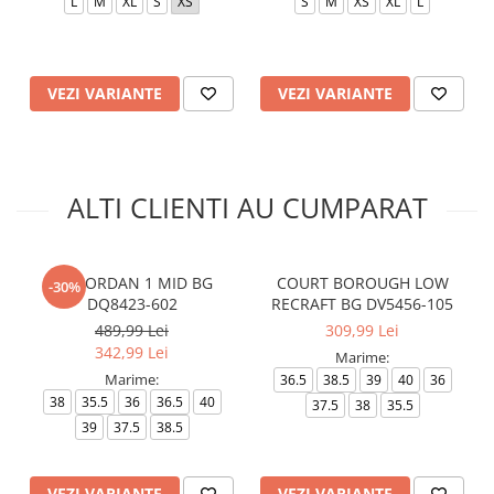
L
M
XL
S
XS
S
M
XS
XL
L
VEZI VARIANTE
VEZI VARIANTE
ALTI CLIENTI AU CUMPARAT
AIR JORDAN 1 MID BG
COURT BOROUGH LOW
-30%
DQ8423-602
RECRAFT BG DV5456-105
489,99 Lei
309,99 Lei
342,99 Lei
Marime:
Marime:
36.5
38.5
39
40
36
38
35.5
36
36.5
40
37.5
38
35.5
39
37.5
38.5
VEZI VARIANTE
VEZI VARIANTE