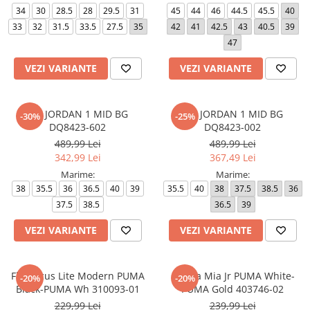
34
30
28.5
28
29.5
31
45
44
46
44.5
45.5
40
33
32
31.5
33.5
27.5
35
42
41
42.5
43
40.5
39
47
VEZI VARIANTE
VEZI VARIANTE
AIR JORDAN 1 MID BG
AIR JORDAN 1 MID BG
-30%
-25%
DQ8423-602
DQ8423-002
489,99 Lei
489,99 Lei
342,99 Lei
367,49 Lei
Marime:
Marime:
38
35.5
36
36.5
40
39
35.5
40
38
37.5
38.5
36
37.5
38.5
36.5
39
VEZI VARIANTE
VEZI VARIANTE
FlexFocus Lite Modern PUMA
Carina Mia Jr PUMA White-
-20%
-20%
Black-PUMA Wh 310093-01
PUMA Gold 403746-02
229,99 Lei
239,99 Lei