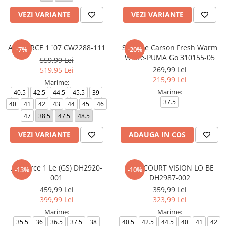
VEZI VARIANTE
VEZI VARIANTE
AIR FORCE 1 `07 CW2288-111
Softride Carson Fresh Warm
-7%
-20%
White-PUMA Go 310155-05
559,99 Lei
269,99 Lei
519,95 Lei
215,99 Lei
Marime:
Marime:
40.5
42.5
44.5
45.5
39
37.5
40
41
42
43
44
45
46
47
38.5
47.5
48.5
VEZI VARIANTE
ADAUGA IN COS
Air Force 1 Le (GS) DH2920-
NIKE COURT VISION LO BE
-13%
-10%
001
DH2987-002
459,99 Lei
359,99 Lei
399,99 Lei
323,99 Lei
Marime:
Marime:
35.5
36
36.5
37.5
38
40.5
42.5
44.5
40
41
42