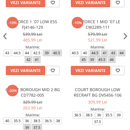
VEZI VARIANTE
VEZI VARIANTE
AIR FORCE 1 `07 LOW ESS
AIR FORCE 1 MID `07 LE
-10%
-10%
FJ4146-129
CW2289-111
539,99 Lei
579,99 Lei
485,99 Lei
521,99 Lei
Marime:
Marime:
43
44.5
44
42.5
39
40.5
40.5
40
44.5
41
43
44
42
41
45
39
45.5
46
VEZI VARIANTE
VEZI VARIANTE
COURT BOROUGH MID 2 BG
COURT BOROUGH LOW
-20%
CD7782-005
RECRAFT BG DV5456-106
329,99 Lei
309,99 Lei
263,99 Lei
Marime:
Marime:
36.5
38.5
36
35.5
39
40
35.5
36
38.5
36.5
38
37.5
39
37.5