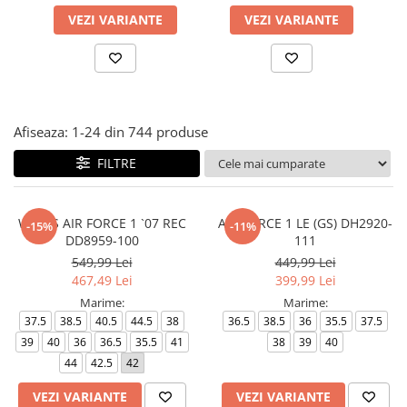
VEZI VARIANTE
VEZI VARIANTE
Afiseaza:
1-
24
din
744
produse
FILTRE
WMNS AIR FORCE 1 `07 REC
AIR FORCE 1 LE (GS) DH2920-
-15%
-11%
DD8959-100
111
549,99 Lei
449,99 Lei
467,49 Lei
399,99 Lei
Marime:
Marime:
37.5
38.5
40.5
44.5
38
36.5
38.5
36
35.5
37.5
39
40
36
36.5
35.5
41
38
39
40
44
42.5
42
VEZI VARIANTE
VEZI VARIANTE