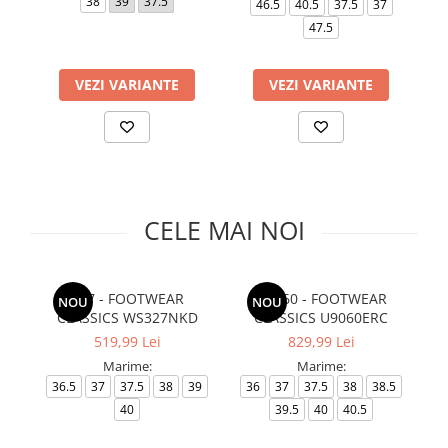
38
39
37.5
4
46.5
40.5
37.5
37
Slapi barbati
Mocasini
Sandale & Slapi copii
47.5
Pantofi sport femei
Slapi femei
VEZI VARIANTE
VEZI VARIANTE
CELE MAI NOI
327 - FOOTWEAR
U9060 - FOOTWEAR
G
NOU
NOU
CLASSICS WS327NKD
CLASSICS U9060ERC
519,99 Lei
829,99 Lei
Marime:
Marime:
36.5
37
37.5
38
39
36
37
37.5
38
38.5
3
40
39.5
40
40.5