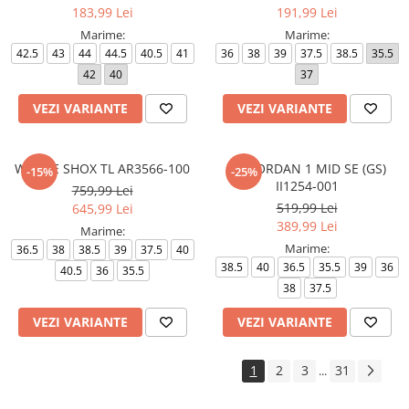
183,99 Lei
191,99 Lei
Marime:
Marime:
42.5
43
44
44.5
40.5
41
36
38
39
37.5
38.5
35.5
42
40
37
VEZI VARIANTE
VEZI VARIANTE
W NIKE SHOX TL AR3566-100
AIR JORDAN 1 MID SE (GS)
-15%
-25%
II1254-001
759,99 Lei
519,99 Lei
645,99 Lei
389,99 Lei
Marime:
Marime:
36.5
38
38.5
39
37.5
40
38.5
40
36.5
35.5
39
36
40.5
36
35.5
38
37.5
VEZI VARIANTE
VEZI VARIANTE
1
2
3
31
...