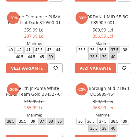
Softride Frequence PUMA
AIR JORDAN 1 MID SE BG
-20%
-30%
Black-Flat Dark 310500-01
FB9909-001
359,99 Lei
509,99 Lei
287,99 Lei
356,99 Lei
Marime:
Marime:
40
42
41
42.5
43
44
35.5
36
36.5
37.5
38
40.5
44.5
45
39
38.5
39
40
VEZI VARIANTE
VEZI VARIANTE
Mayze Lth Jr Puma White-
Court Borough Mid 2 BG 1
-20%
-20%
Puma Team Gold 384527-01
DO5889-161
319,99 Lei
329,99 Lei
255,99 Lei
263,99 Lei
Marime:
Marime:
38.5
35.5
39
37
38
36
36
36.5
37.5
38.5
39
35.5
38
40