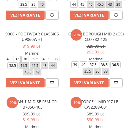
38.5
39
40
44
45
46
45.5
43
39
VEZI VARIANTE
VEZI VARIANTE
9060 - FOOTWEAR CLASSICS
COURT BOROUGH MID 2 (GS)
-20%
U9060WHT
CD7782-125
819,99 Lei
329,99 Lei
263,99 Lei
Marime:
Marime:
40
37
38
39.5
40.5
36
39
40
37.5
38.5
36.5
38.5
41.5
42.5
43
44
35.5
36
38
46.5
42
VEZI VARIANTE
VEZI VARIANTE
JORDAN 1 MID SE FEM GP
AIR FORCE 1 MID `07 LE
-20%
-10%
IB7056-403
CW2289-001
399,99 Lei
589,99 Lei
319,99 Lei
530,99 Lei
Marime:
Marime: