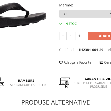
Marime
:
IN STOC
ADAUG
Cod Produs:
IH2381-001-39
A
Adauga la Favorite
Cere 
GARANTIE 30 ZIL
RAMBURS
CERTIFICAT DE GARANTIE 
PLATA RAMBURS LA CURIER
PRODUSELE
PRODUSE ALTERNATIVE