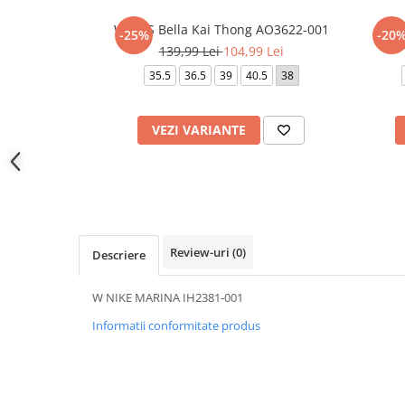
WMNS Bella Kai Thong AO3622-001
W
-25%
-20
139,99 Lei
104,99 Lei
35.5
36.5
39
40.5
38
VEZI VARIANTE
Review-uri
(0)
Descriere
W NIKE MARINA IH2381-001
Informatii conformitate produs