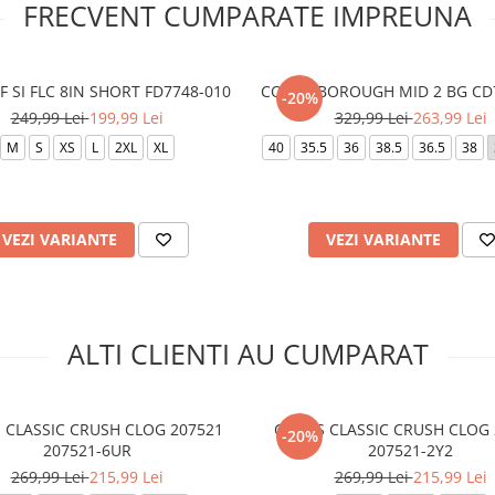
FRECVENT CUMPARATE IMPREUNA
F SI FLC 8IN SHORT FD7748-010
COURT BOROUGH MID 2 BG CD
-20%
249,99 Lei
199,99 Lei
329,99 Lei
263,99 Lei
M
S
XS
L
2XL
XL
40
35.5
36
38.5
36.5
38
VEZI VARIANTE
VEZI VARIANTE
ALTI CLIENTI AU CUMPARAT
 CLASSIC CRUSH CLOG 207521
CROCS CLASSIC CRUSH CLOG 
-20%
207521-6UR
207521-2Y2
269,99 Lei
215,99 Lei
269,99 Lei
215,99 Lei