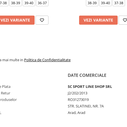
7-38
38-39
39-40
36-37
38-39
39-40
37-38
VEZI VARIANTE
VEZI VARIANTE
la mai multe in
Politica de Confidentialitate
DATE COMERCIALE
 Plata
SC SPORT LINE SHOP SRL
e Retur
J2/202/2013
Produselor
RO31273019
STR. SLATINEI, NR. 7A
L
Arad, Arad