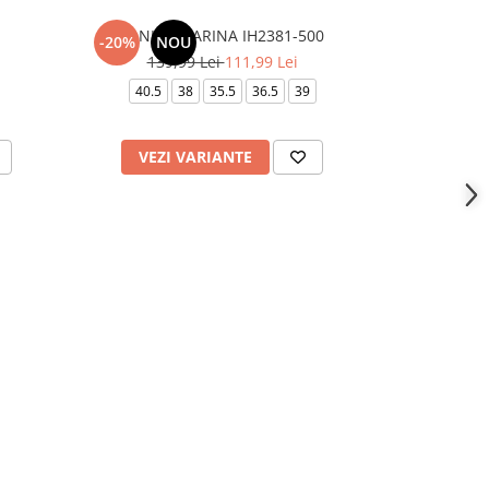
W NIKE MARINA IH2381-500
Comfor
-20%
NOU
-40%
139,99 Lei
111,99 Lei
169,
40.5
38
35.5
36.5
39
VEZI VARIANTE
VEZI