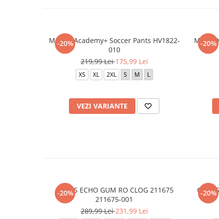
M Nike Academy+ Soccer Pants HV1822-
M NK D
-20%
-20%
010
219,99 Lei
175,99 Lei
XS
XL
2XL
S
M
L
VEZI VARIANTE
CROCS ECHO GUM RO CLOG 211675
CROCS
-20%
-20%
211675-001
289,99 Lei
231,99 Lei