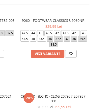
7782-005
9060 - FOOTWEAR CLASSICS U9060NRI
9060 - F
829,99 Lei
39
37.5
47.5
44
45
46.5
42
41.5
42.5
43
40
42
4
44.5
40
45.5
38
37.5
37
36
39.5
46.5
3
38.5
VEZI VARIANTE
V
207521
CROCS X - (ECHO) CLOG 207937 207937-
CROCS C
-20%
-20%
001
319,99 Lei
255,99 Lei
2