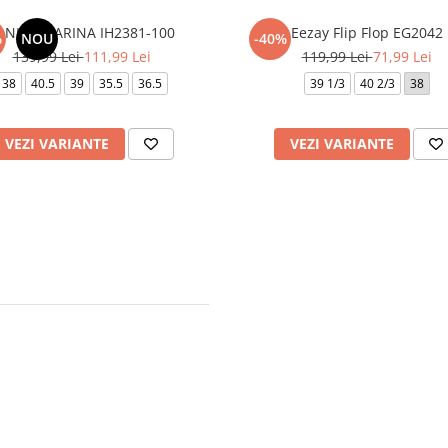
 NIKE MARINA IH2381-100
Eezay Flip Flop EG2042
%
NOU
-40%
139,99 Lei
111,99 Lei
119,99 Lei
71,99 Lei
38
40.5
39
35.5
36.5
39 1/3
40 2/3
38
VEZI VARIANTE
VEZI VARIANTE