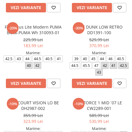
VEZI VARIANTE
VEZI VARIANTE
FlexFocus Lite Modern PUMA
NIKE DUNK LOW RETRO
-20%
-30%
Black-PUMA Wh 310093-01
DD1391-100
229,99 Lei
529,99 Lei
183,99 Lei
370,99 Lei
Marime:
Marime:
42.5
43
44
44.5
40.5
41
39
40
45
44
46
40.5
40
42
44.5
45.5
47
42
41
42.5
43
VEZI VARIANTE
VEZI VARIANTE
NIKE COURT VISION LO BE
AIR FORCE 1 MID `07 LE
-10%
-10%
DH2987-002
CW2289-001
359,99 Lei
589,99 Lei
323,99 Lei
530,99 Lei
Marime:
Marime: