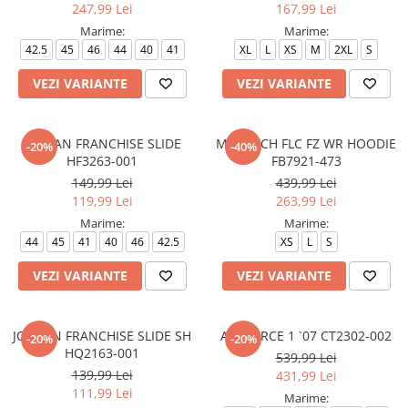
247,99 Lei
167,99 Lei
Marime:
Marime:
42.5
45
46
44
40
41
XL
L
XS
M
2XL
S
VEZI VARIANTE
VEZI VARIANTE
JORDAN FRANCHISE SLIDE
M NK TCH FLC FZ WR HOODIE
-20%
-40%
HF3263-001
FB7921-473
149,99 Lei
439,99 Lei
119,99 Lei
263,99 Lei
Marime:
Marime:
44
45
41
40
46
42.5
XS
L
S
VEZI VARIANTE
VEZI VARIANTE
JORDAN FRANCHISE SLIDE SH
AIR FORCE 1 `07 CT2302-002
-20%
-20%
HQ2163-001
539,99 Lei
139,99 Lei
431,99 Lei
111,99 Lei
Marime: