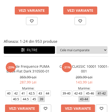
VEZI VARIANTE
VEZI VARIANTE
Afiseaza:
1-
24
din
953
produse
FILTRE
Softride Frequence PUMA
CROCS CLASSIC 10001 10001-
-20%
-31%
Black-Flat Dark 310500-01
001
359,99 Lei
209,99 Lei
287,99 Lei
143,99 Lei
Marime:
Marime:
40
42
41
42.5
43
44
39-40
42-43
45-46
41-42
40.5
44.5
45
39
43-44
VEZI VARIANTE
VEZI VARIANTE