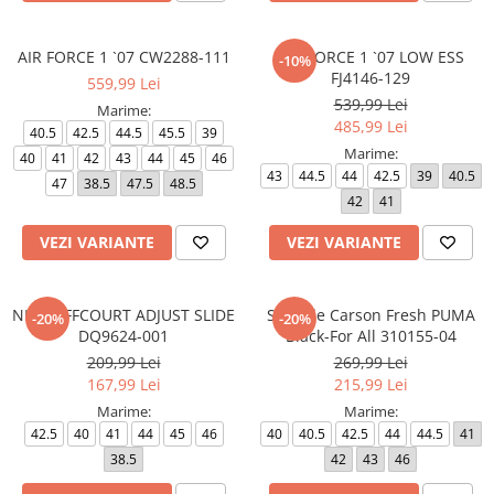
AIR FORCE 1 `07 CW2288-111
AIR FORCE 1 `07 LOW ESS
-10%
FJ4146-129
559,99 Lei
539,99 Lei
Marime:
485,99 Lei
40.5
42.5
44.5
45.5
39
Marime:
40
41
42
43
44
45
46
43
44.5
44
42.5
39
40.5
47
38.5
47.5
48.5
42
41
VEZI VARIANTE
VEZI VARIANTE
NIKE OFFCOURT ADJUST SLIDE
Softride Carson Fresh PUMA
-20%
-20%
DQ9624-001
Black-For All 310155-04
209,99 Lei
269,99 Lei
167,99 Lei
215,99 Lei
Marime:
Marime:
42.5
40
41
44
45
46
40
40.5
42.5
44
44.5
41
38.5
42
43
46