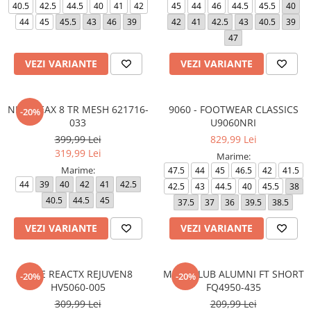
40.5
42.5
44.5
40
41
42
45
44
46
44.5
45.5
40
44
45
45.5
43
46
39
42
41
42.5
43
40.5
39
47
VEZI VARIANTE
VEZI VARIANTE
NIKE REAX 8 TR MESH 621716-
9060 - FOOTWEAR CLASSICS
-20%
033
U9060NRI
399,99 Lei
829,99 Lei
319,99 Lei
Marime:
Marime:
47.5
44
45
46.5
42
41.5
44
39
40
42
41
42.5
42.5
43
44.5
40
45.5
38
40.5
44.5
45
37.5
37
36
39.5
38.5
VEZI VARIANTE
VEZI VARIANTE
NIKE REACTX REJUVEN8
M NK CLUB ALUMNI FT SHORT
-20%
-20%
HV5060-005
FQ4950-435
309,99 Lei
209,99 Lei