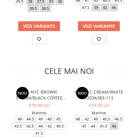
44
47
43
44.5
45.5
45.5
38
37.5
37
36
Slapi barbati
Mocasini
Sandale & Slapi copii
47.5
39
42
46
39.5
38.5
Pantofi sport femei
Slapi femei
VEZI VARIANTE
VEZI VARIANTE
CELE MAI NOI
GEL-NYC BROWN
GEL-NYC CREAM/WHITE
NOU
NOU
STORM/BLACK COFFEE
1203A383-113
1203A383-201
619,99 Lei
619,99 Lei
Marime:
Marime:
48
44.5
49
40
45
48
42
49
40.5
46.5
43.5
42.5
44
42
40.5
45
44
41.5
46
41.5