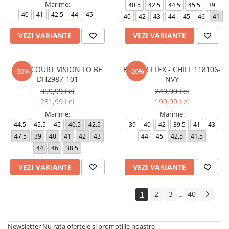
Marime:
40.5
42.5
44.5
45.5
39
40
41
42.5
44
45
40
42
43
44
45
46
41
VEZI VARIANTE
VEZI VARIANTE
NIKE COURT VISION LO BE
BOBS B FLEX - CHILL 118106-
-30%
-20%
DH2987-101
NVY
359,99 Lei
249,99 Lei
251,99 Lei
199,99 Lei
Marime:
Marime:
44.5
45.5
45
40.5
42.5
39
40
42
39.5
41
43
47.5
39
40
41
42
43
44
45
42.5
41.5
44
46
38.5
VEZI VARIANTE
VEZI VARIANTE
1
2
3
40
...
Newsletter
Nu rata ofertele si promotiile noastre