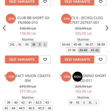
VEZI VARIANTE
VEZI VARIANTE
M N K CLUB BB SHORT GX
CROCS X - (ECHO) CLOG
-20%
-20%
FN3906-010
207937 207937-001
199,99 Lei
319,99 Lei
159,99 Lei
255,99 Lei
Marime:
Marime:
2XL
XL
XS
M
S
L
43-44
45-46
36-37
38-39
37-38
39-40
41-42
VEZI VARIANTE
VEZI VARIANTE
NIKE REACT VISION CD4373-
M J DF SPT 9" DMND SHORT
-15%
-20%
NOU
004
IF5832-011
679,99 Lei
229,99 Lei
577,99 Lei
183,99 Lei
Marime:
Marime:
39
40
42
41
42.5
43
M
XS
S
XL
L
45
44
44.5
40.5
45.5
46