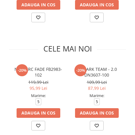
Slapi barbati
Mocasini
Sandale & Slapi copii
ADAUGA IN COS
ADAUGA IN COS
Pantofi sport femei
Slapi femei
CELE MAI NOI
NK MERC FADE FB2983-
NK PARK TEAM - 2.0
-20%
-20%
102
DN3607-100
119,99 Lei
109,99 Lei
95,99 Lei
87,99 Lei
Marime:
Marime:
5
5
ADAUGA IN COS
ADAUGA IN COS