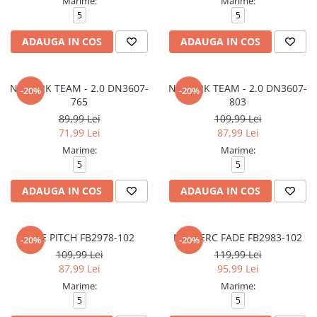
Marime:
Marime:
5
5
ADAUGA IN COS
ADAUGA IN COS
NK PARK TEAM - 2.0 DN3607-
NK PARK TEAM - 2.0 DN3607-
-20%
-20%
765
803
89,99 Lei
109,99 Lei
71,99 Lei
87,99 Lei
Marime:
Marime:
5
5
ADAUGA IN COS
ADAUGA IN COS
NIKE PITCH FB2978-102
NK MERC FADE FB2983-102
-20%
-20%
109,99 Lei
119,99 Lei
87,99 Lei
95,99 Lei
Marime:
Marime:
5
5