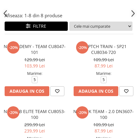
Afiseaza:
1-
8
din
8
produse
FILTRE
NK ACADEMY - TEAM CU8047-
NK PTCH TRAIN - SP21
-20%
-20%
101
CU8034-720
129,99 Lei
109,99 Lei
103,99 Lei
87,99 Lei
Marime:
Marime:
5
5
ADAUGA IN COS
ADAUGA IN COS
NK CLUB ELITE TEAM CU8053-
NK PARK TEAM - 2.0 DN3607-
-20%
-20%
100
100
299,99 Lei
109,99 Lei
239,99 Lei
87,99 Lei