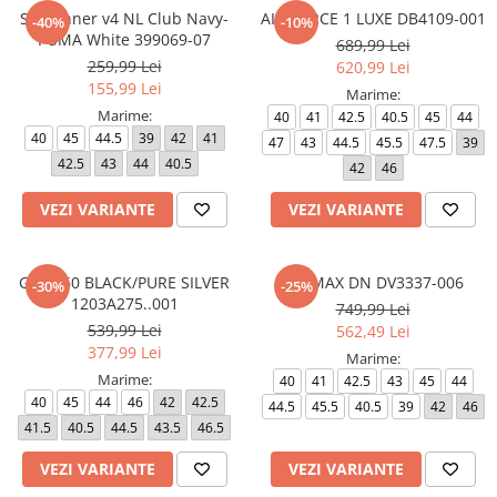
ST Runner v4 NL Club Navy-
AIR FORCE 1 LUXE DB4109-001
-40%
-10%
PUMA White 399069-07
689,99 Lei
259,99 Lei
620,99 Lei
155,99 Lei
Marime:
Marime:
40
41
42.5
40.5
45
44
40
45
44.5
39
42
41
47
43
44.5
45.5
47.5
39
42.5
43
44
40.5
42
46
VEZI VARIANTE
VEZI VARIANTE
GT-2160 BLACK/PURE SILVER
AIR MAX DN DV3337-006
-30%
-25%
1203A275..001
749,99 Lei
539,99 Lei
562,49 Lei
377,99 Lei
Marime:
Marime:
40
41
42.5
43
45
44
40
45
44
46
42
42.5
44.5
45.5
40.5
39
42
46
41.5
40.5
44.5
43.5
46.5
VEZI VARIANTE
VEZI VARIANTE