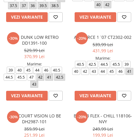
40
42
37.5
37
36
39.5
38.5
VEZI VARIANTE
VEZI VARIANTE
NIKE DUNK LOW RETRO
AIR FORCE 1 `07 CT2302-002
-30%
-20%
DD1391-100
539,99 Lei
529,99 Lei
431,99 Lei
370,99 Lei
Marime:
Marime:
40.5
42.5
44.5
45.5
39
39
40
45
44
46
40.5
40
42
43
44
45
46
41
44.5
45.5
47
42
41
42.5
43
VEZI VARIANTE
VEZI VARIANTE
NIKE COURT VISION LO BE
BOBS B FLEX - CHILL 118106-
-30%
-20%
DH2987-101
NVY
359,99 Lei
249,99 Lei
251,99 Lei
199,99 Lei