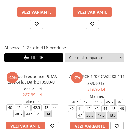
VEZI VARIANTE
VEZI VARIANTE
Afiseaza:
1-
24
din
416
produse
FILTRE
Softride Frequence PUMA
AIR FORCE 1 `07 CW2288-111
-20%
-7%
Black-Flat Dark 310500-01
559,99 Lei
359,99 Lei
519,95 Lei
287,99 Lei
Marime:
Marime:
40.5
42.5
44.5
45.5
39
40
42
41
42.5
43
44
40
41
42
43
44
45
46
40.5
44.5
45
39
47
38.5
47.5
48.5
VEZI VARIANTE
VEZI VARIANTE