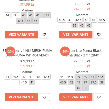
309,99 Lei
197,99 Lei
247,99 Lei
Marime:
Marime:
44
39.5
40
41
41.5
42
40.5
41
42.5
43
44
44.5
42.5
43
45
39
40
42
VEZI VARIANTE
VEZI VARIANTE
ST Runner v4 NL/ MESH PUMA
Anzarun Lite Puma Black-
-20%
-20%
Black-PUMA Wh 404743-01
Puma Black 371128-01
269,99 Lei
229,99 Lei
215,99 Lei
183,99 Lei
Marime:
Marime:
44
40.5
42
43
40
42.5
44
44.5
39
40
41
42.5
44.5
41
40.5
42
45
37
37.5
38
46
36
VEZI VARIANTE
VEZI VARIANTE