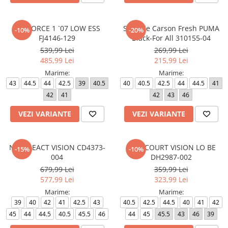
AIR FORCE 1 `07 LOW ESS
Softride Carson Fresh PUMA
-10%
-20%
FJ4146-129
Black-For All 310155-04
539,99 Lei
269,99 Lei
485,99 Lei
215,99 Lei
Marime:
Marime:
43
44.5
44
42.5
39
40.5
40
40.5
42.5
44
44.5
41
42
41
42
43
46
VEZI VARIANTE
VEZI VARIANTE
NIKE REACT VISION CD4373-
NIKE COURT VISION LO BE
-15%
-10%
004
DH2987-002
679,99 Lei
359,99 Lei
577,99 Lei
323,99 Lei
Marime:
Marime:
39
40
42
41
42.5
43
40.5
42.5
44.5
40
41
42
45
44
44.5
40.5
45.5
46
44
45
45.5
43
46
39