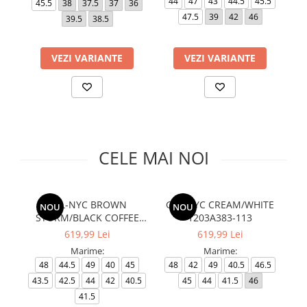
44
47
43
44.5
45.5
45.5
38
37.5
37
36
Slapi barbati
Mocasini
Sandale & Slapi copii
47.5
39
42
46
39.5
38.5
Pantofi sport femei
Slapi femei
VEZI VARIANTE
VEZI VARIANTE
CELE MAI NOI
GEL-NYC BROWN
GEL-NYC CREAM/WHITE
NOU
NOU
STORM/BLACK COFFEE
1203A383-113
1203A383-201
619,99 Lei
619,99 Lei
Marime:
Marime:
48
44.5
49
40
45
48
42
49
40.5
46.5
43.5
42.5
44
42
40.5
45
44
41.5
46
41.5