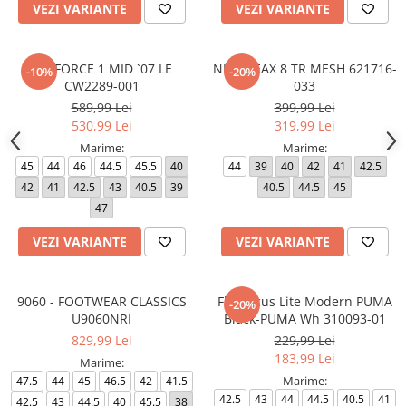
VEZI VARIANTE
VEZI VARIANTE
AIR FORCE 1 MID `07 LE
NIKE REAX 8 TR MESH 621716-
-10%
-20%
CW2289-001
033
589,99 Lei
399,99 Lei
530,99 Lei
319,99 Lei
Marime:
Marime:
45
44
46
44.5
45.5
40
44
39
40
42
41
42.5
42
41
42.5
43
40.5
39
40.5
44.5
45
47
VEZI VARIANTE
VEZI VARIANTE
9060 - FOOTWEAR CLASSICS
FlexFocus Lite Modern PUMA
-20%
U9060NRI
Black-PUMA Wh 310093-01
829,99 Lei
229,99 Lei
183,99 Lei
Marime:
Marime:
47.5
44
45
46.5
42
41.5
42.5
43
44
44.5
40.5
41
42.5
43
44.5
40
45.5
38