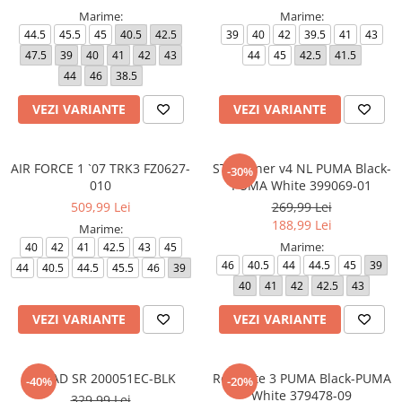
Marime:
Marime:
44.5
45.5
45
40.5
42.5
39
40
42
39.5
41
43
47.5
39
40
41
42
43
44
45
42.5
41.5
44
46
38.5
VEZI VARIANTE
VEZI VARIANTE
AIR FORCE 1 `07 TRK3 FZ0627-
ST Runner v4 NL PUMA Black-
-30%
010
PUMA White 399069-01
509,99 Lei
269,99 Lei
188,99 Lei
Marime:
Marime:
40
42
41
42.5
43
45
46
40.5
44
44.5
45
39
44
40.5
44.5
45.5
46
39
40
41
42
42.5
43
VEZI VARIANTE
VEZI VARIANTE
SQUAD SR 200051EC-BLK
Retaliate 3 PUMA Black-PUMA
-40%
-20%
White 379478-09
329,99 Lei