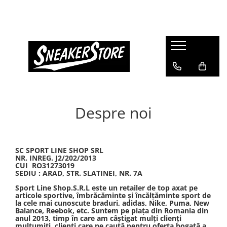
Barbati
Femei
Copii si Adolescenti
Accesorii
Imbracaminte barbati
Imbracaminte femei
Imbracaminte copii
ACCESORII CROCS (JIBBITZ)
Bluze barbati
Bluze dama
Bluze copii
BORSETA
Geci barbati
Bustiera
Colanti copii
GEANTA
Maiou barbati
Colanti femei
Compleu copii
GHIOZDAN
Despre noi
Pantaloni barbati
Geci femei
Maiouri copii
MINGE
Pantaloni scurti barbati
Maiouri dama
Pantaloni copii
SAPCA
Sorturi de baie barbati
Pantaloni dama
Pantaloni scurti copii
ȘOSETE
Treninguri barbati
Pantaloni scurti dama
Treninguri copii
SC SPORT LINE SHOP SRL
NR. INREG. J2/202/2013
Tricouri barbati
Rochie dama
Tricouri copii
CUI RO31273019
SEDIU : ARAD, STR. SLATINEI, NR. 7A
Incaltaminte
Treninguri femei
Incaltaminte
Sport Line Shop.S.R.L este un retailer de top axat pe
Tricouri femei
Incaltaminte fotbal bărbați
Ghete copii
articole sportive, îmbrăcăminte și încălțăminte sport de
Incaltaminte
la cele mai cunoscute braduri, adidas, Nike, Puma, New
Mocasini
Incaltaminte fotbal copii
Balance, Reebok, etc. Suntem pe piața din Romania din
Pantofi sport barbati
Ghete dama
Pantofi sport copii
anul 2013, timp în care am câștigat mulți clienți
mulțumiți, clienți care ne caută pentru oferta bogată a