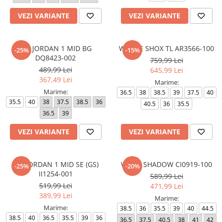
VEZI VARIANTE
VEZI VARIANTE
AIR JORDAN 1 MID BG
W NIKE SHOX TL AR3566-100
-25%
-15%
DQ8423-002
759,99 Lei
489,99 Lei
645,99 Lei
367,49 Lei
Marime:
Marime:
36.5
38
38.5
39
37.5
40
35.5
40
38
37.5
38.5
36
40.5
36
35.5
36.5
39
VEZI VARIANTE
VEZI VARIANTE
AIR JORDAN 1 MID SE (GS)
W AF1 SHADOW CI0919-100
-25%
-20%
II1254-001
589,99 Lei
519,99 Lei
471,99 Lei
389,99 Lei
Marime:
Marime:
38.5
36
35.5
39
40
44.5
38.5
40
36.5
35.5
39
36
36.5
37.5
40.5
38
41
42