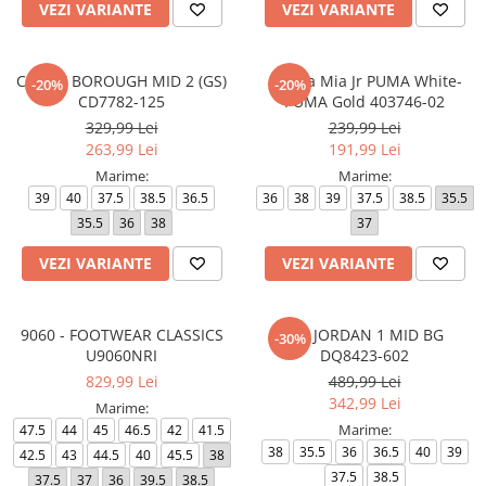
VEZI VARIANTE
VEZI VARIANTE
COURT BOROUGH MID 2 (GS)
Carina Mia Jr PUMA White-
-20%
-20%
CD7782-125
PUMA Gold 403746-02
329,99 Lei
239,99 Lei
263,99 Lei
191,99 Lei
Marime:
Marime:
39
40
37.5
38.5
36.5
36
38
39
37.5
38.5
35.5
35.5
36
38
37
VEZI VARIANTE
VEZI VARIANTE
9060 - FOOTWEAR CLASSICS
AIR JORDAN 1 MID BG
-30%
U9060NRI
DQ8423-602
829,99 Lei
489,99 Lei
342,99 Lei
Marime:
Marime:
47.5
44
45
46.5
42
41.5
38
35.5
36
36.5
40
39
42.5
43
44.5
40
45.5
38
37.5
38.5
37.5
37
36
39.5
38.5