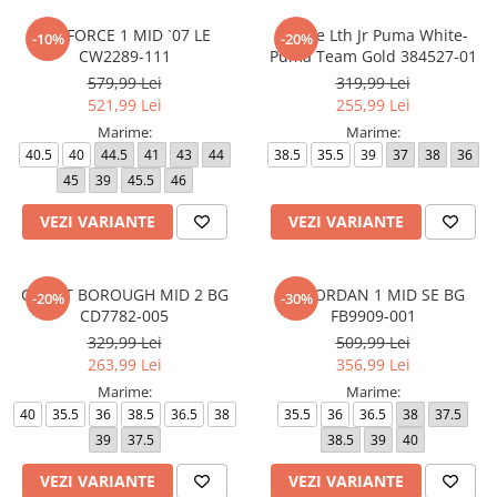
AIR FORCE 1 MID `07 LE
Mayze Lth Jr Puma White-
-10%
-20%
CW2289-111
Puma Team Gold 384527-01
579,99 Lei
319,99 Lei
521,99 Lei
255,99 Lei
Marime:
Marime:
40.5
40
44.5
41
43
44
38.5
35.5
39
37
38
36
45
39
45.5
46
VEZI VARIANTE
VEZI VARIANTE
COURT BOROUGH MID 2 BG
AIR JORDAN 1 MID SE BG
-20%
-30%
CD7782-005
FB9909-001
329,99 Lei
509,99 Lei
263,99 Lei
356,99 Lei
Marime:
Marime:
40
35.5
36
38.5
36.5
38
35.5
36
36.5
38
37.5
39
37.5
38.5
39
40
VEZI VARIANTE
VEZI VARIANTE