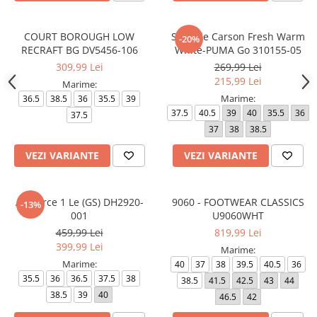
COURT BOROUGH LOW
Softride Carson Fresh Warm
-20%
RECRAFT BG DV5456-106
White-PUMA Go 310155-05
309,99 Lei
269,99 Lei
215,99 Lei
Marime:
Marime:
36.5
38.5
36
35.5
39
37.5
40.5
39
40
35.5
36
37.5
37
38
38.5
VEZI VARIANTE
VEZI VARIANTE
Air Force 1 Le (GS) DH2920-
9060 - FOOTWEAR CLASSICS
-13%
001
U9060WHT
459,99 Lei
819,99 Lei
399,99 Lei
Marime:
Marime:
40
37
38
39.5
40.5
36
35.5
36
36.5
37.5
38
38.5
41.5
42.5
43
44
38.5
39
40
46.5
42