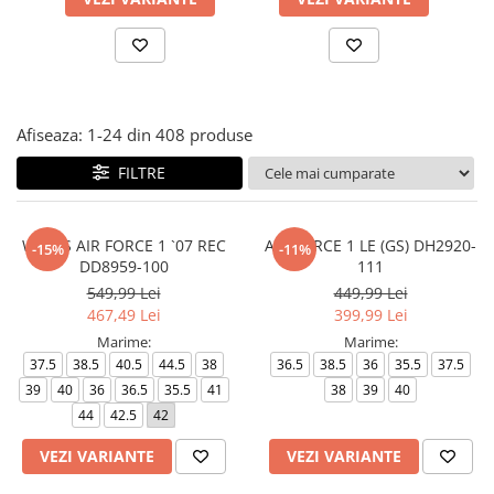
Afiseaza:
1-
24
din
408
produse
FILTRE
WMNS AIR FORCE 1 `07 REC
AIR FORCE 1 LE (GS) DH2920-
-15%
-11%
DD8959-100
111
549,99 Lei
449,99 Lei
467,49 Lei
399,99 Lei
Marime:
Marime:
37.5
38.5
40.5
44.5
38
36.5
38.5
36
35.5
37.5
39
40
36
36.5
35.5
41
38
39
40
44
42.5
42
VEZI VARIANTE
VEZI VARIANTE