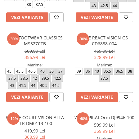
38
37.5
43
42.5
44
VEZI VARIANTE
VEZI VARIANTE
327 - FOOTWEAR CLASSICS
NIKE REACT VISION GS
-30%
-30%
MS327CTB
CD6888-004
509,99 Lei
469,99 Lei
356,99 Lei
328,99 Lei
Marime:
Marime:
45
45.5
46.5
40
36
37
39
36
40
35.5
36.5
38
37.5
38.5
42
39.5
42.5
37.5
43
41.5
44
40.5
44.5
VEZI VARIANTE
VEZI VARIANTE
W NIKE COURT VISION ALTA
W AF1 Plt.Af.Orm DJ9946-100
-12%
-40%
LTR DM0113-100
599,99 Lei
419,99 Lei
359,99 Lei
368,99 Lei
Marime: