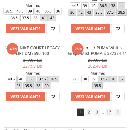
Marime:
44.5
39
40
36.5
38
44
38.5
40.5
39
40
35.5
36
36
42
43
35.5
37.5
38.5
36.5
37.5
38
41
42
VEZI VARIANTE
VEZI VARIANTE
WMNS NIKE COURT LEGACY
Karmen L Jr PUMA White-
-40%
-25%
LIFT DM7590-100
Grape Mist-PUMA S 387374-11
379,99 Lei
269,99 Lei
227,99 Lei
202,49 Lei
Marime:
Marime:
40.5
40
36.5
37.5
38.5
38.5
38
39
37.5
36
37
36
35.5
38
39
35.5
VEZI VARIANTE
VEZI VARIANTE
1
2
3
17
...