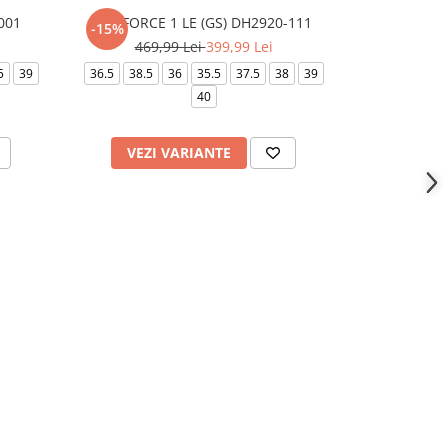
-001
AIR FORCE 1 LE (GS) DH2920-111
AIR FORC
-15%
-15%
469,99 Lei
399,99 Lei
529,
5
39
36.5
38.5
36
35.5
37.5
38
39
41
42
42.5
40
46
VEZI VARIANTE
VEZI