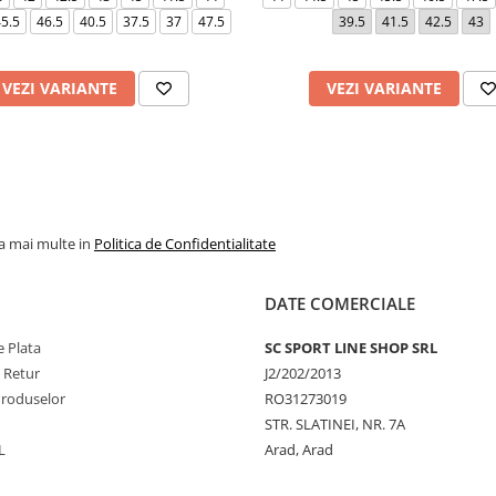
5.5
46.5
40.5
37.5
37
47.5
39.5
41.5
42.5
43
VEZI VARIANTE
VEZI VARIANTE
la mai multe in
Politica de Confidentialitate
DATE COMERCIALE
 Plata
SC SPORT LINE SHOP SRL
e Retur
J2/202/2013
Produselor
RO31273019
STR. SLATINEI, NR. 7A
L
Arad, Arad