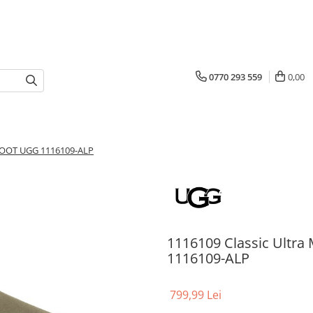
0770 293 559
0,00
 BOOT UGG 1116109-ALP
1116109 Classic Ultr
1116109-ALP
799,99 Lei