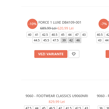
AIR FORCE 1 LUXE DB4109-001
AI
-10%
-7%
689,99 Lei
620,99 Lei
40
41
42.5
40.5
45
44
47
43
40.5
4
44.5
45.5
47.5
39
42
46
43
44
VEZI VARIANTE
9060 - FOOTWEAR CLASSICS U9060NRI
9060 -
829,99 Lei
47.5
44
45
46.5
42
41.5
42.5
43
36
3