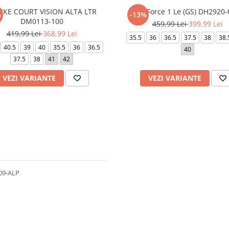
IKE COURT VISION ALTA LTR
Air Force 1 Le (GS) DH2920
%
-13%
DM0113-100
459,99 Lei
399,99 Lei
419,99 Lei
368,99 Lei
35.5
36
36.5
37.5
38
38.
40.5
39
40
35.5
36
36.5
40
37.5
38
41
42
VEZI VARIANTE
VEZI VARIANTE
09-ALP