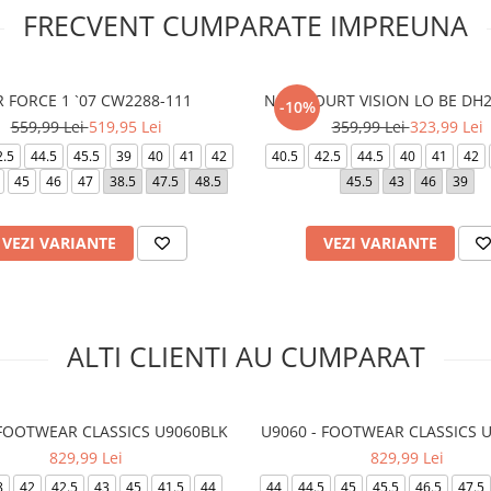
FRECVENT CUMPARATE IMPREUNA
R FORCE 1 `07 CW2288-111
NIKE COURT VISION LO BE DH
-10%
559,99 Lei
519,95 Lei
359,99 Lei
323,99 Lei
2.5
44.5
45.5
39
40
41
42
40.5
42.5
44.5
40
41
42
45
46
47
38.5
47.5
48.5
45.5
43
46
39
VEZI VARIANTE
VEZI VARIANTE
ALTI CLIENTI AU CUMPARAT
 FOOTWEAR CLASSICS U9060BLK
U9060 - FOOTWEAR CLASSICS 
829,99 Lei
829,99 Lei
8
42
42.5
43
45
41.5
44
44
44.5
45
45.5
46.5
47.5