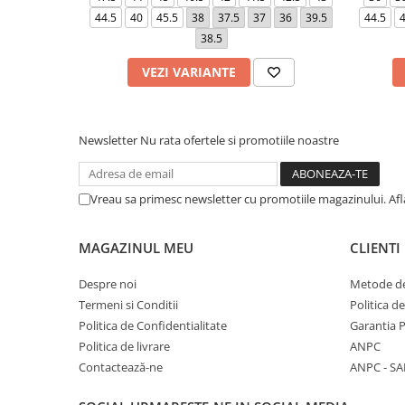
44.5
40
45.5
38
37.5
37
36
39.5
44.5
4
38.5
VEZI VARIANTE
Newsletter
Nu rata ofertele si promotiile noastre
Vreau sa primesc newsletter cu promotiile magazinului. Af
MAGAZINUL MEU
CLIENTI
Despre noi
Metode de
Termeni si Conditii
Politica d
Politica de Confidentialitate
Garantia 
Politica de livrare
ANPC
Contactează-ne
ANPC - SA