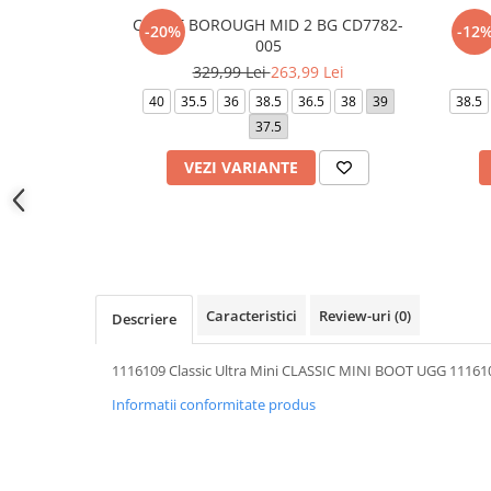
COURT BOROUGH MID 2 BG CD7782-
W N
-20%
-12
005
329,99 Lei
263,99 Lei
40
35.5
36
38.5
36.5
38
39
38.5
37.5
VEZI VARIANTE
Caracteristici
Review-uri
(0)
Descriere
1116109 Classic Ultra Mini CLASSIC MINI BOOT UGG 11161
Informatii conformitate produs