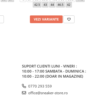
42.5
43
44
46.5
42
46.5
3
VEZI VARIANTE
V
SUPORT CLIENTI
LUNI - VINERI :
10:00 - 17:00 SAMBATA - DUMINICA :
10:00 - 22:00 (DOAR IN MAGAZINE)
0770 293 559
office@sneaker-store.ro