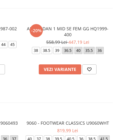
2987-002
AIR JORDAN 1 MID SE FEM GG HQ1999-
Court Bor
-20%
-20%
400
3
558,99 Lei
447,19 Lei
44
45
36
36.5
38
38.5
39
36.5
40
35.5
36
VEZI VARIANTE
V
U9060493
9060 - FOOTWEAR CLASSICS U9060WHT
9060 - F
819,99 Lei
36
37
40
37
38
39.5
40.5
36
38.5
41.5
40
42
4