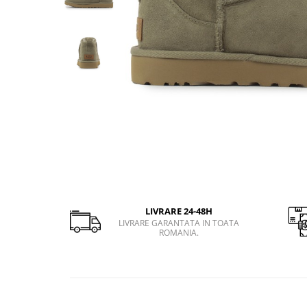
Slapi barbati
Mocasini
Sandale & Slapi copii
Pantofi sport femei
Slapi femei
LIVRARE 24-48H
LIVRARE GARANTATA IN TOATA
ROMANIA.