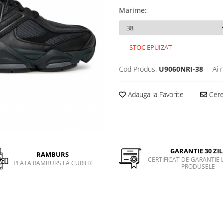
Marime
:
STOC EPUIZAT
Cod Produs:
U9060NRI-38
Ai 
Adauga la Favorite
Cere 
GARANTIE 30 ZIL
RAMBURS
CERTIFICAT DE GARANTIE 
PLATA RAMBURS LA CURIER
PRODUSELE