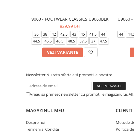
9060 - FOOTWEAR CLASSICS U9060BLK
U9060 -
829,99 Lei
36
38
42
42.5
43
45
41.5
44
44
44.
44.5
45.5
46.5
40.5
37.5
37
47.5
VEZI VARIANTE
Newsletter
Nu rata ofertele si promotiile noastre
Vreau sa primesc newsletter cu promotiile magazinului. Af
MAGAZINUL MEU
CLIENTI
Despre noi
Metode de
Termeni si Conditii
Politica d