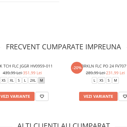
FRECVENT CUMPARATE IMPREUNA
K TCH FLC JGGR HV0959-011
W J BRKLN FLC PO 24 FV707
-20%
439,99 Lei
351,99 Lei
289,99 Lei
231,99 Lei
XS
XL
S
L
2XL
M
L
XS
S
M
VEZI VARIANTE
VEZI VARIANTE
ALTI CLIENTI AU CUMPARAT