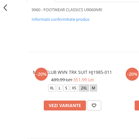
9060 - FOOTWEAR CLASSICS U9060NRI
Informatii conformitate produs
M NK CLUB WVN TRK SUIT HJ1985-011
M N
-20%
-20%
439,99 Lei
351,99 Lei
XL
L
S
XS
2XL
M
VEZI VARIANTE