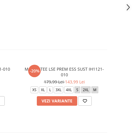
1-010
M NSW TEE LSE PREM ESS SUST IH1121-
M N K CL
-20%
-20%
010
1
179,99 Lei
143,99 Lei
2
XS
XL
L
3XL
4XL
S
2XL
M
VEZI VARIANTE
V