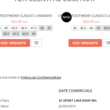
 FOOTWEAR CLASSICS U9060493
U9060 - FOOTWEAR CLASSICS 
NOU
829,99 Lei
829,99 Lei
5
45
45.5
46.5
47.5
36
37
38
38.5
40
37
39.5
39.5
41.5
42.5
43
VEZI VARIANTE
VEZI VARIANTE
la mai multe in
Politica de Confidentialitate
DATE COMERCIALE
 Plata
SC SPORT LINE SHOP SRL
e Retur
J2/202/2013