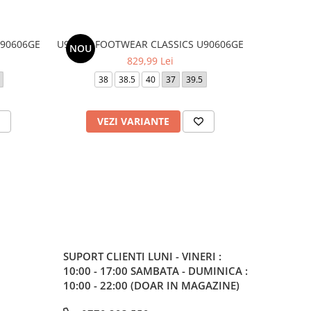
U90606GE
U9060 - FOOTWEAR CLASSICS U90606GE
U9060 - F
NOU
NOU
829,99 Lei
38
38.5
40
37
39.5
38
VEZI VARIANTE
V
SUPORT CLIENTI
LUNI - VINERI :
10:00 - 17:00 SAMBATA - DUMINICA :
10:00 - 22:00 (DOAR IN MAGAZINE)