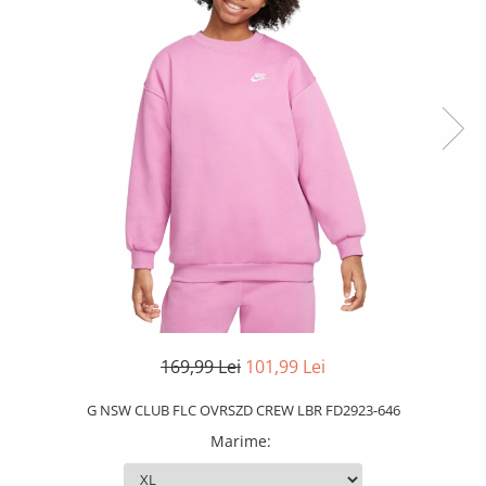
Slapi barbati
Mocasini
Sandale & Slapi copii
Pantofi sport femei
Slapi femei
169,99 Lei
101,99 Lei
G NSW CLUB FLC OVRSZD CREW LBR FD2923-646
Marime
: