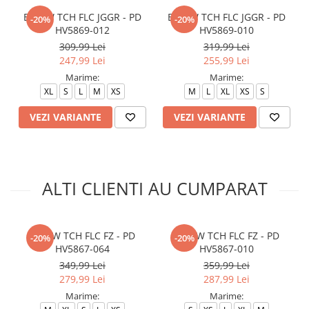
B NSW TCH FLC JGGR - PD
B NSW TCH FLC JGGR - PD
-20%
-20%
HV5869-012
HV5869-010
309,99 Lei
319,99 Lei
247,99 Lei
255,99 Lei
Marime:
Marime:
XL
S
L
M
XS
M
L
XL
XS
S
VEZI VARIANTE
VEZI VARIANTE
ALTI CLIENTI AU CUMPARAT
B NSW TCH FLC FZ - PD
B NSW TCH FLC FZ - PD
-20%
-20%
HV5867-064
HV5867-010
349,99 Lei
359,99 Lei
279,99 Lei
287,99 Lei
Marime:
Marime: