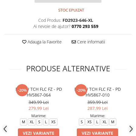
STOC EPUIZAT
Cod Produs:
FD2923-646-XL
Ai nevoie de ajutor?
0770 293 559
Adauga la Favorite
Cere informatii
PRODUSE ALTERNATIVE
B NSW TCH FLC FZ - PD
B NSW TCH FLC FZ - PD
G 
-20%
-20%
HV5867-064
HV5867-010
349,99 Lei
359,99 Lei
279,99 Lei
287,99 Lei
Marime:
Marime:
M
XL
S
L
XS
S
XS
L
XL
M
VEZI VARIANTE
VEZI VARIANTE