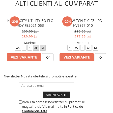
ALTI CLIENTI AU CUMPARAT
K NSW CITY UTILITY EO FLC
B NSW TCH FLC FZ - PD
-20%
-20%
HDY FZ5021-053
HV5867-010
299,99 Lei
359,99 Lei
239,99 Lei
287,99 Lei
Marime:
Marime:
XS
L
S
XL
M
S
XS
L
XL
M
VEZI VARIANTE
VEZI VARIANTE
Newsletter
Nu rata ofertele si promotiile noastre
Vreau sa primesc newsletter cu promotiile
magazinului. Afla mai multe in
Politica de
Confidentialitate