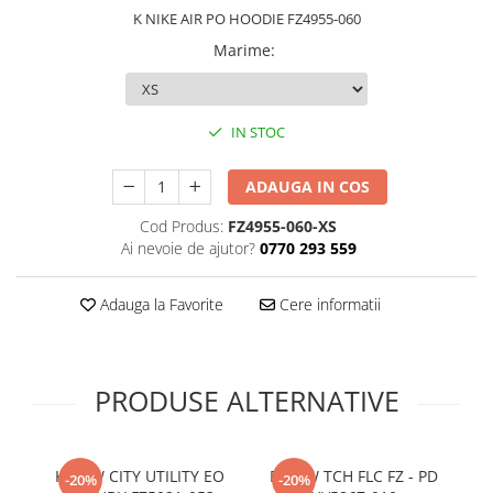
K NIKE AIR PO HOODIE FZ4955-060
Marime
:
IN STOC
ADAUGA IN COS
Cod Produs:
FZ4955-060-XS
Ai nevoie de ajutor?
0770 293 559
Adauga la Favorite
Cere informatii
PRODUSE ALTERNATIVE
K NSW CITY UTILITY EO
B NSW TCH FLC FZ - PD
G 
-20%
-20%