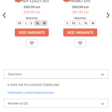
FLC HDY FZ5021-053
HV5867-010
299,99 Lei
359,99 Lei
239,99 Lei
287,99 Lei
Marime:
Marime:
XS
L
S
XL
M
S
XS
L
XL
M
VEZI VARIANTE
VEZI VARIANTE
Descriere
K NIKE AIR PO HOODIE FZ4955-060
Informatii conformitate produs
Review-uri
(0)