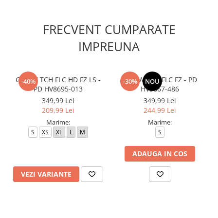
FRECVENT CUMPARATE
IMPREUNA
G NSW TCH FLC HD FZ LS -
B NSW TCH FLC FZ - PD
-40%
-30%
NOU
PD HV8695-013
HV5867-486
349,99 Lei
349,99 Lei
209,99 Lei
244,99 Lei
Marime:
Marime:
S
XS
XL
L
M
S
ADAUGA IN COS
VEZI VARIANTE