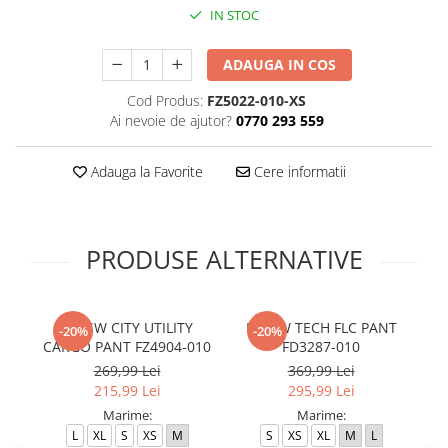
IN STOC
ADAUGA IN COS
Cod Produs:
FZ5022-010-XS
Ai nevoie de ajutor?
0770 293 559
Adauga la Favorite
Cere informatii
PRODUSE ALTERNATIVE
K NSW CITY UTILITY
B NSW TECH FLC PANT
B 
-20%
-20%
CARGO PANT FZ4904-010
FD3287-010
269,99 Lei
369,99 Lei
215,99 Lei
295,99 Lei
Marime:
Marime:
L
XL
S
XS
M
S
XS
XL
M
L