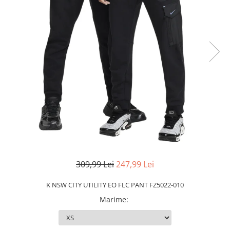
Slapi barbati
Mocasini
Sandale & Slapi copii
Pantofi sport femei
Slapi femei
309,99 Lei
247,99 Lei
K NSW CITY UTILITY EO FLC PANT FZ5022-010
Marime
: