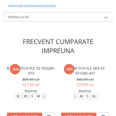
Informatii conformitate produs
Review-uri
(0)
FRECVENT CUMPARATE
IMPREUNA
B NSW TECH FLC FZ FD3285-
B NSW TCH FLC MIX FZ
-20%
-20%
473
IO1285-437
409,99 Lei
349,99 Lei
327,99 Lei
279,99 Lei
Marime:
Marime:
XL
XS
S
M
L
L
M
S
XL