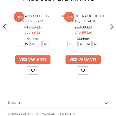
B NSW TECH FLC FZ
K NSW DF TRACKSUIT PK
K
-20%
-20%
FD3285-672
FZ HQ9315-010
419,99 Lei
269,99 Lei
335,99 Lei
215,99 Lei
Marime:
Marime:
S
XS
M
L
XL
S
L
XL
M
XS
VEZI VARIANTE
VEZI VARIANTE
Descriere
K NSW CLUB FLC FZ TRACKSUIT FD3114-410