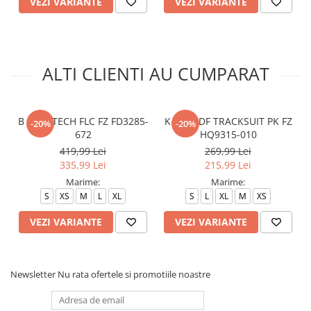
VEZI VARIANTE
VEZI VARIANTE
ALTI CLIENTI AU CUMPARAT
B NSW TECH FLC FZ FD3285-
K NSW DF TRACKSUIT PK FZ
-20%
-20%
672
HQ9315-010
419,99 Lei
269,99 Lei
335,99 Lei
215,99 Lei
Marime:
Marime:
S
XS
M
L
XL
S
L
XL
M
XS
VEZI VARIANTE
VEZI VARIANTE
Newsletter
Nu rata ofertele si promotiile noastre