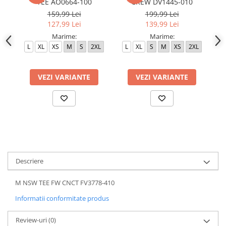
TEE AO0664-100
CREW DV1445-010
159,99 Lei
199,99 Lei
127,99 Lei
139,99 Lei
Marime:
Marime:
L
XL
XS
M
S
2XL
L
XL
S
M
XS
2XL
L
VEZI VARIANTE
VEZI VARIANTE
Descriere
M NSW TEE FW CNCT FV3778-410
Informatii conformitate produs
Review-uri
(0)