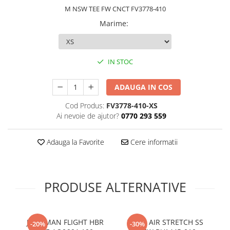
M NSW TEE FW CNCT FV3778-410
Marime
:
IN STOC
ADAUGA IN COS
Cod Produs:
FV3778-410-XS
Ai nevoie de ajutor?
0770 293 559
Adauga la Favorite
Cere informatii
PRODUSE ALTERNATIVE
JUMPMAN FLIGHT HBR
M J JD AIR STRETCH SS
M 
-20%
-30%