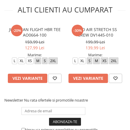
ALTI CLIENTI AU CUMPARAT
JUMPMAN FLIGHT HBR TEE
M J JD AIR STRETCH SS
-20%
-30%
AO0664-100
CREW DV1445-010
159,99 Lei
199,99 Lei
127,99 Lei
139,99 Lei
Marime:
Marime:
L
XL
XS
M
S
2XL
L
XL
S
M
XS
2XL
VEZI VARIANTE
VEZI VARIANTE
Newsletter
Nu rata ofertele si promotiile noastre
Vreau sa primesc newsletter cu promotiile