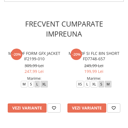
FRECVENT CUMPARATE
IMPREUNA
M NK DF FORM GFX JACKET
M NK DF SI FLC 8IN SHORT
-20%
-20%
IF2199-010
FD7748-657
309,99 Lei
249,99 Lei
247,99 Lei
199,99 Lei
Marime:
Marime:
M
S
L
XL
XS
L
XL
S
M
VEZI VARIANTE
VEZI VARIANTE