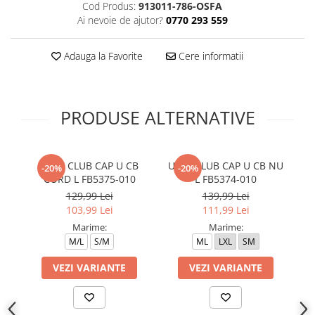
Cod Produs:
913011-786-OSFA
Ai nevoie de ajutor?
0770 293 559
Adauga la Favorite
Cere informatii
PRODUSE ALTERNATIVE
U NK CLUB CAP U CB
U NK CLUB CAP U CB NU
U
-20%
-20%
CORD L FB5375-010
L FB5374-010
129,99 Lei
139,99 Lei
103,99 Lei
111,99 Lei
Marime:
Marime:
M/L
S/M
ML
LXL
SM
VEZI VARIANTE
VEZI VARIANTE