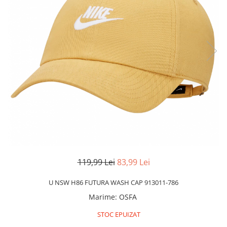
Slapi barbati
Mocasini
Sandale & Slapi copii
Pantofi sport femei
Slapi femei
119,99 Lei
83,99 Lei
U NSW H86 FUTURA WASH CAP 913011-786
Marime
:
OSFA
STOC EPUIZAT