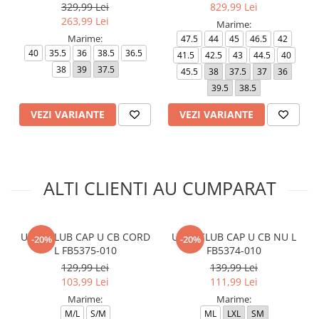
329,99 Lei
829,99 Lei
263,99 Lei
Marime:
Marime:
47.5
44
45
46.5
42
40
35.5
36
38.5
36.5
41.5
42.5
43
44.5
40
38
39
37.5
45.5
38
37.5
37
36
39.5
38.5
VEZI VARIANTE
VEZI VARIANTE
ALTI CLIENTI AU CUMPARAT
U NK CLUB CAP U CB CORD
U NK CLUB CAP U CB NU L
-20%
-20%
L FB5375-010
FB5374-010
129,99 Lei
139,99 Lei
103,99 Lei
111,99 Lei
Marime:
Marime:
M/L
S/M
ML
LXL
SM