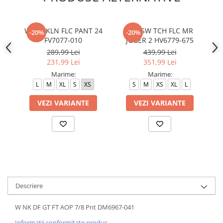
W J BRKLN FLC PANT 24
W NSW TCH FLC MR
-20%
-20%
FV7077-010
JGGER 2 HV6779-675
289,99 Lei
439,99 Lei
231,99 Lei
351,99 Lei
Marime:
Marime:
L
M
XL
S
XS
S
M
XS
XL
L
VEZI VARIANTE
VEZI VARIANTE
Descriere
W NK DF GT FT AOP 7/8 Pnt DM6967-041
Informatii conformitate produs