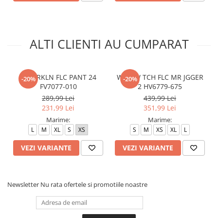
ALTI CLIENTI AU CUMPARAT
W J BRKLN FLC PANT 24
W NSW TCH FLC MR JGGER
-20%
-20%
FV7077-010
2 HV6779-675
289,99 Lei
439,99 Lei
231,99 Lei
351,99 Lei
Marime:
Marime:
L
M
XL
S
XS
S
M
XS
XL
L
VEZI VARIANTE
VEZI VARIANTE
Newsletter
Nu rata ofertele si promotiile noastre