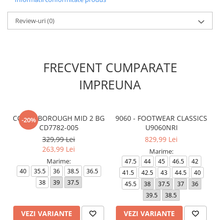
Review-uri
(0)
FRECVENT CUMPARATE
IMPREUNA
COURT BOROUGH MID 2 BG
9060 - FOOTWEAR CLASSICS
-20%
CD7782-005
U9060NRI
329,99 Lei
829,99 Lei
263,99 Lei
Marime:
Marime:
47.5
44
45
46.5
42
40
35.5
36
38.5
36.5
41.5
42.5
43
44.5
40
38
39
37.5
45.5
38
37.5
37
36
39.5
38.5
VEZI VARIANTE
VEZI VARIANTE