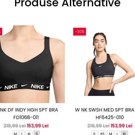
Produse Alternative
%
-30%
NK DF INDY HGH SPT BRA
W NK SWSH MED SPT BRA
FD1068-011
HF6425-010
219,99 Lei
153,99 Lei
219,99 Lei
153,99 Lei
M
L
XL
S
S
XS
M
L
XL