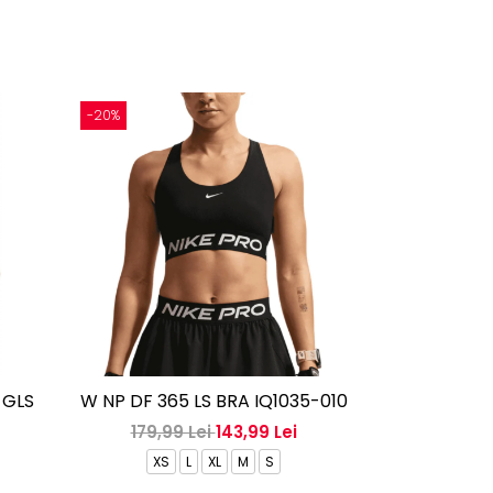
-20%
-30%
 GLS
W NP DF 365 LS BRA IQ1035-010
Mid Impact S
Bra Pu
179,99 Lei
143,99 Lei
159,99
XS
L
XL
M
S
XS