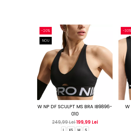
-20%
-30
NOU
W NP DF SCULPT MS BRA IB9896-
W 
010
249,99 Lei
199,99 Lei
L
XS
M
S