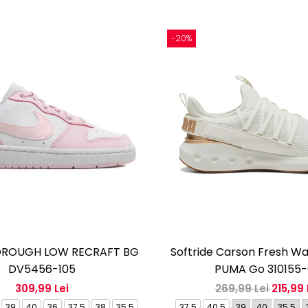
-20%
ROUGH LOW RECRAFT BG
Softride Carson Fresh W
DV5456-105
PUMA Go 310155
309,99 Lei
269,99 Lei
215,99 
39
40
36
37.5
38
35.5
37.5
40.5
39
40
35.5