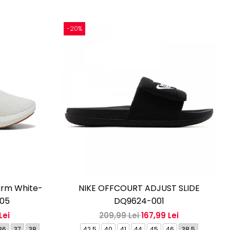
-20%
arm White-
NIKE OFFCOURT ADJUST SLIDE
-05
DQ9624-001
Lei
209,99 Lei
167,99 Lei
36
37
38
42.5
40
41
44
45
46
38.5