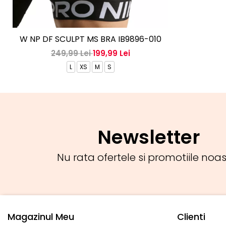
W NP DF SCULPT MS BRA IB9896-010
249,99 Lei
199,99 Lei
L
XS
M
S
Newsletter
Nu rata ofertele si promotiile noas
Magazinul Meu
Clienti