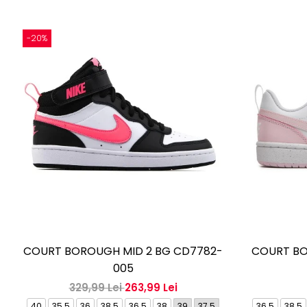
-20%
COURT BOROUGH MID 2 BG CD7782-
COURT BO
005
329,99 Lei
263,99 Lei
40
35.5
36
38.5
36.5
38
39
37.5
36.5
38.5