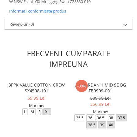
W NSW Essntl GX Mr Lggng Swsh CZ8530-010
Informatii conformitate produs
Review-uri
(0)
FRECVENT CUMPARATE
IMPREUNA
3PPK VALUE COTTON CREW
AIR JORDAN 1 MID SE BG
-30%
SX4508-101
FB9909-001
69,99 Lei
509,99 Lei
356,99 Lei
Marime:
Marime:
L
M
S
XL
35.5
36
36.5
38
37.5
38.5
39
40