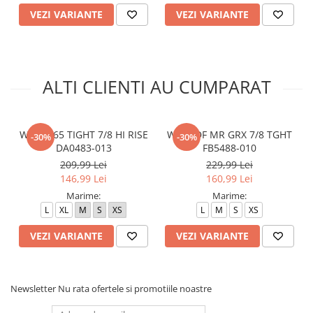
VEZI VARIANTE
VEZI VARIANTE
ALTI CLIENTI AU CUMPARAT
W NP 365 TIGHT 7/8 HI RISE
W NP DF MR GRX 7/8 TGHT
-30%
-30%
DA0483-013
FB5488-010
209,99 Lei
229,99 Lei
146,99 Lei
160,99 Lei
Marime:
Marime:
L
XL
M
S
XS
L
M
S
XS
VEZI VARIANTE
VEZI VARIANTE
Newsletter
Nu rata ofertele si promotiile noastre