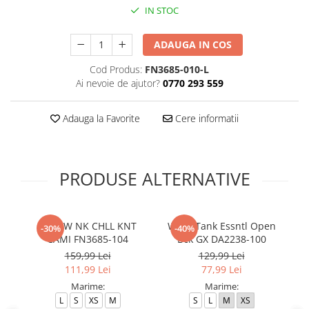
IN STOC
ADAUGA IN COS
Cod Produs:
FN3685-010-L
Ai nevoie de ajutor?
0770 293 559
Adauga la Favorite
Cere informatii
PRODUSE ALTERNATIVE
W NSW NK CHLL KNT
W NP Tank Essntl Open
W
-30%
-40%
CAMI FN3685-104
Bck GX DA2238-100
C
159,99 Lei
129,99 Lei
111,99 Lei
77,99 Lei
Marime:
Marime:
L
S
XS
M
S
L
M
XS