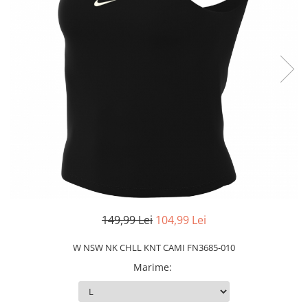
Slapi barbati
Mocasini
Sandale & Slapi copii
Pantofi sport femei
Slapi femei
149,99 Lei
104,99 Lei
W NSW NK CHLL KNT CAMI FN3685-010
Marime
: