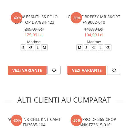
W NSW ESSNTL SS POLO
G NK DF BREEZY MR SKORT
-40%
-30%
CRP TOP DV7884-423
FN9002-010
209,99 Lei
149,99 Lei
125,99 Lei
104,99 Lei
Marime:
Marime:
S
XS
L
M
M
S
XL
L
XS
VEZI VARIANTE
VEZI VARIANTE
ALTI CLIENTI AU CUMPARAT
W NSW NK CHLL KNT CAMI
NIKE PRO DF 365 CROP
-30%
-20%
FN3685-104
TANK FZ3615-010