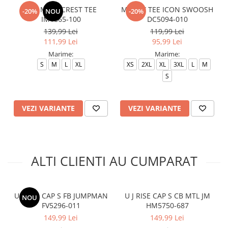
PSG M NK CREST TEE
M NSW TEE ICON SWOOSH
-20%
NOU
-20%
IM1665-100
DC5094-010
139,99 Lei
119,99 Lei
111,99 Lei
95,99 Lei
Marime:
Marime:
S
M
L
XL
XS
2XL
XL
3XL
L
M
S
VEZI VARIANTE
VEZI VARIANTE
ALTI CLIENTI AU CUMPARAT
U J PRO CAP S FB JUMPMAN
U J RISE CAP S CB MTL JM
NOU
FV5296-011
HM5750-687
149,99 Lei
149,99 Lei