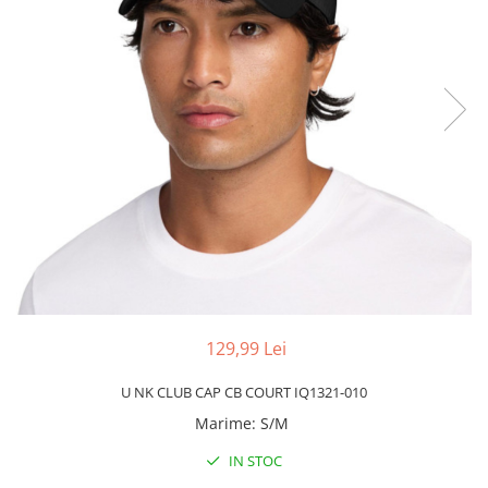
Slapi barbati
Mocasini
Sandale & Slapi copii
Pantofi sport femei
Slapi femei
129,99 Lei
U NK CLUB CAP CB COURT IQ1321-010
Marime
:
S/M
IN STOC