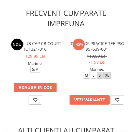
FRECVENT CUMPARATE
IMPREUNA
U NK CLUB CAP CB COURT
JDN MJ DF PRACICE TEE PSG
NOU
-40%
IQ1321-010
95F539-001
129,99 Lei
119,99 Lei
71,99 Lei
Marime:
Marime:
S/M
M
L
S
XL
ADAUGA IN COS
VEZI VARIANTE
ALTI CLIENTI AU CUMPARAT