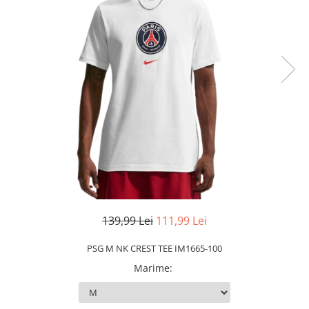
Slapi barbati
Mocasini
Sandale & Slapi copii
Pantofi sport femei
Slapi femei
139,99 Lei
111,99 Lei
PSG M NK CREST TEE IM1665-100
Marime
: