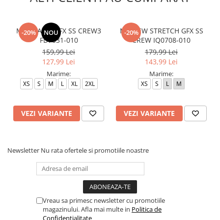
M J BRAND GFX SS CREW3
M J NEW STRETCH GFX SS
-20%
NOU
-20%
FD7031-010
CREW IQ0708-010
159,99 Lei
179,99 Lei
127,99 Lei
143,99 Lei
Marime:
Marime:
XS
S
M
L
XL
2XL
XS
S
L
M
VEZI VARIANTE
VEZI VARIANTE
Newsletter
Nu rata ofertele si promotiile noastre
Vreau sa primesc newsletter cu promotiile
magazinului. Afla mai multe in
Politica de
Confidentialitate