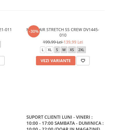
21-011
M J JD AIR STRETCH SS CREW DV1445-
EA
-30%
-30%
010
2
199,99 Lei
139,99 Lei
S
M
L
L
XL
S
M
XS
2XL
VEZI VARIANTE
V
SUPORT CLIENTI
LUNI - VINERI :
10:00 - 17:00 SAMBATA - DUMINICA :
10:00 - 22:00 (DOAR IN MAGAZINE)