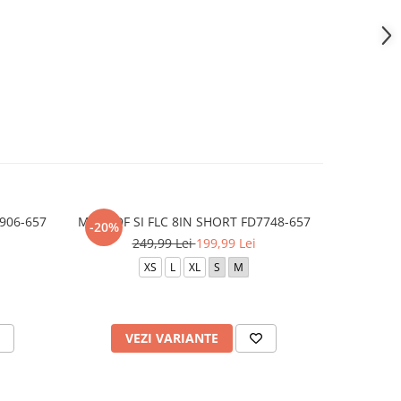
906-657
M NK DF SI FLC 8IN SHORT FD7748-657
M NK T
-20%
-20%
249,99 Lei
199,99 Lei
2
XS
L
XL
S
M
XS
VEZI VARIANTE
V