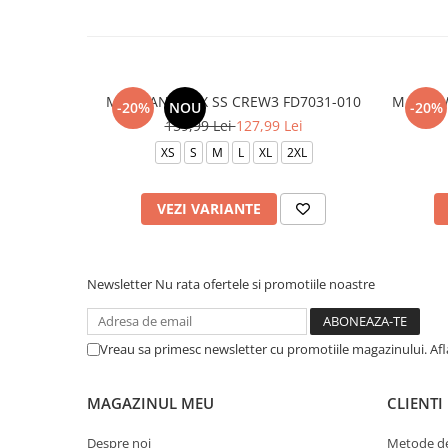
M J BRAND GFX SS CREW3 FD7031-010
M J NEW
-20%
NOU
-20%
159,99 Lei
127,99 Lei
XS
S
M
L
XL
2XL
VEZI VARIANTE
Newsletter
Nu rata ofertele si promotiile noastre
Vreau sa primesc newsletter cu promotiile magazinului. Af
MAGAZINUL MEU
CLIENTI
Despre noi
Metode de