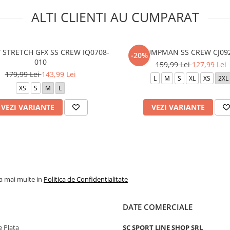
ALTI CLIENTI AU CUMPARAT
 STRETCH GFX SS CREW IQ0708-
M J JUMPMAN SS CREW CJ09
-20%
010
159,99 Lei
127,99 Lei
179,99 Lei
143,99 Lei
L
M
S
XL
XS
2XL
XS
S
M
L
VEZI VARIANTE
VEZI VARIANTE
la mai multe in
Politica de Confidentialitate
DATE COMERCIALE
 Plata
SC SPORT LINE SHOP SRL