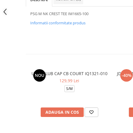
PSG M NK CREST TEE IM1665-100
Informatii conformitate produs
U NK CLUB CAP CB COURT IQ1321-010
JDN MJ 
NOU
-40%
129,99 Lei
S/M
ADAUGA IN COS