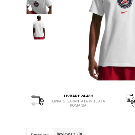
Slapi barbati
Mocasini
Sandale & Slapi copii
Pantofi sport femei
Slapi femei
LIVRARE 24-48H
LIVRARE GARANTATA IN TOATA
ROMANIA.
Review-uri
(0)
Descriere