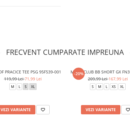
FRECVENT CUMPARATE IMPREUNA
DF PRACICE TEE PSG 95F539-001
M N K CLUB BB SHORT GX FN3
-20%
119,99 Lei
71,99 Lei
209,99 Lei
167,99 Lei
M
L
S
XL
S
M
L
XS
XL
VEZI VARIANTE
VEZI VARIANTE