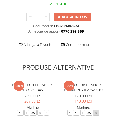
IN STOC
ADAUGA IN COS
Cod Produs:
FD3289-063-M
Ai nevoie de ajutor?
0770 293 559
Adauga la Favorite
Cere informatii
PRODUSE ALTERNATIVE
B NSW TECH FLC SHORT
K NSW CLUB FT SHORT
B
-20%
-20%
FD3289-345
BRAND NG IF2752-010
259,99 Lei
179,99 Lei
207,99 Lei
143,99 Lei
Marime:
Marime:
XL
L
XS
M
S
S
XL
L
XS
M