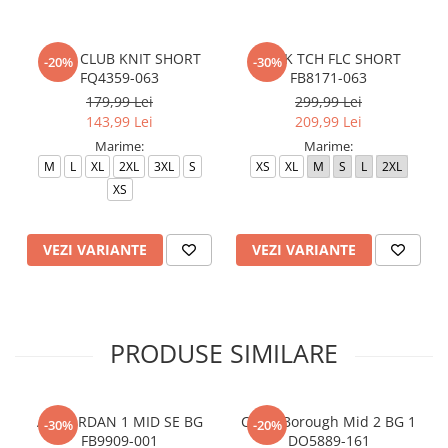
M NK CLUB KNIT SHORT
M NK TCH FLC SHORT
-20%
-30%
FQ4359-063
FB8171-063
179,99 Lei
299,99 Lei
143,99 Lei
209,99 Lei
Marime:
Marime:
M
L
XL
2XL
3XL
S
XS
XL
M
S
L
2XL
XS
VEZI VARIANTE
VEZI VARIANTE
PRODUSE SIMILARE
AIR JORDAN 1 MID SE BG
Court Borough Mid 2 BG 1
-30%
-20%
FB9909-001
DO5889-161