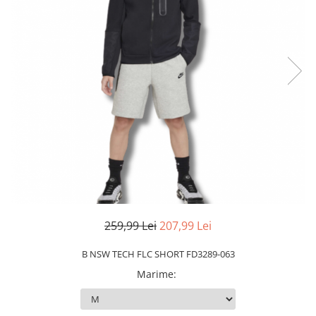
Slapi barbati
Mocasini
Sandale & Slapi copii
Pantofi sport femei
Slapi femei
259,99 Lei
207,99 Lei
B NSW TECH FLC SHORT FD3289-063
Marime
: