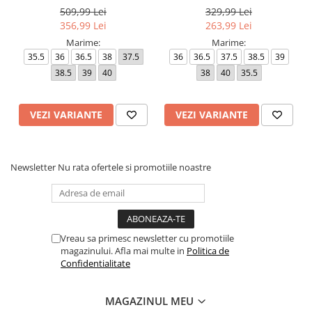
509,99 Lei
329,99 Lei
356,99 Lei
263,99 Lei
Marime:
Marime:
35.5
36
36.5
38
37.5
36
36.5
37.5
38.5
39
38.5
39
40
38
40
35.5
VEZI VARIANTE
VEZI VARIANTE
Newsletter
Nu rata ofertele si promotiile noastre
Vreau sa primesc newsletter cu promotiile
magazinului. Afla mai multe in
Politica de
Confidentialitate
MAGAZINUL MEU