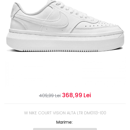
Slapi barbati
Mocasini
Sandale & Slapi copii
Pantofi sport femei
Slapi femei
368,99 Lei
409,99 Lei
W NIKE COURT VISION ALTA LTR DM0113-100
Marime
: