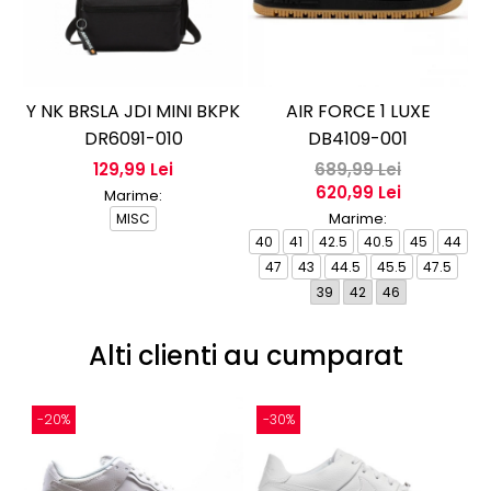
Y NK BRSLA JDI MINI BKPK
AIR FORCE 1 LUXE
A
DR6091-010
DB4109-001
129,99 Lei
689,99 Lei
620,99 Lei
Marime:
Marime:
MISC
40
41
42.5
40.5
45
44
4
47
43
44.5
45.5
47.5
39
42
46
Alti clienti au cumparat
-20%
-30%