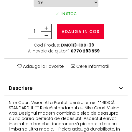
IN STOC
ADAUGA IN COS
Cod Produs:
DM0113-100-39
Ai nevoie de ajutor?
0770 293 559
Adauga la Favorite
Cere informatii
Descriere
Nike Court Vision Alta Pantofi pentru femei **RIDICĂ
STANDARDUL.** Ridică standardul cu Nike Court Vision
Alta. Designul modern combină pielea de deasupra
cu ridicarea perfectă de dedesubt. Aspectul elevat
inspirat din baschet încoronează picioarele tale cu
limba sa ultra moale. - Pielea adaugă durabilitate, în