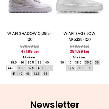
W AF1 SHADOW CI0919-
W AF1 SAGE LOW
W
100
AR5339-100
589,99 Lei
549,99 Lei
471,99 Lei
384,99 Lei
Marime:
Marime:
38.5
36
35.5
39
40
39
40
38.5
35.5
36
44.5
36.5
37.5
40.5
38
37.5
38
36.5
41
42
43
42.5
44
Newsletter