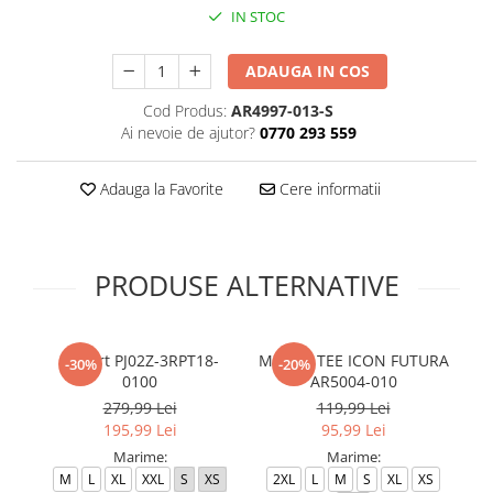
IN STOC
ADAUGA IN COS
Cod Produs:
AR4997-013-S
Ai nevoie de ajutor?
0770 293 559
Adauga la Favorite
Cere informatii
PRODUSE ALTERNATIVE
T-Shirt PJ02Z-3RPT18-
M NSW TEE ICON FUTURA
M
-30%
-20%
0100
AR5004-010
279,99 Lei
119,99 Lei
195,99 Lei
95,99 Lei
Marime:
Marime:
M
L
XL
XXL
S
XS
2XL
L
M
S
XL
XS