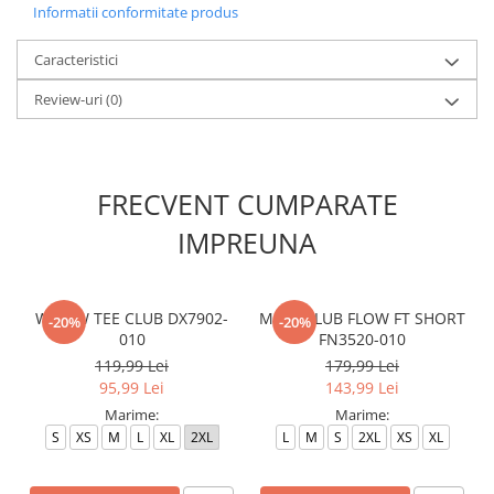
Informatii conformitate produs
Caracteristici
Review-uri
(0)
FRECVENT CUMPARATE
IMPREUNA
W NSW TEE CLUB DX7902-
M NK CLUB FLOW FT SHORT
-20%
-20%
010
FN3520-010
119,99 Lei
179,99 Lei
95,99 Lei
143,99 Lei
Marime:
Marime:
S
XS
M
L
XL
2XL
L
M
S
2XL
XS
XL