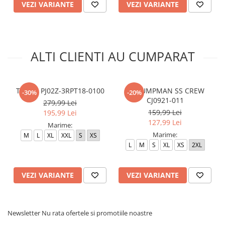
VEZI VARIANTE
VEZI VARIANTE
ALTI CLIENTI AU CUMPARAT
T-Shirt PJ02Z-3RPT18-0100
M J JUMPMAN SS CREW
-30%
-20%
CJ0921-011
279,99 Lei
159,99 Lei
195,99 Lei
127,99 Lei
Marime:
Marime:
M
L
XL
XXL
S
XS
L
M
S
XL
XS
2XL
VEZI VARIANTE
VEZI VARIANTE
Newsletter
Nu rata ofertele si promotiile noastre