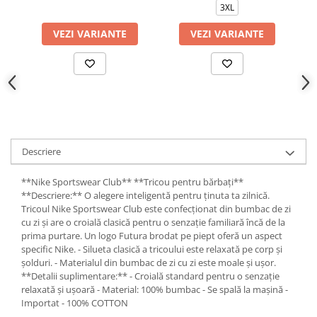
3XL
VEZI VARIANTE
VEZI VARIANTE
Descriere
**Nike Sportswear Club** **Tricou pentru bărbați**
**Descriere:** O alegere inteligentă pentru ținuta ta zilnică.
Tricoul Nike Sportswear Club este confecționat din bumbac de zi
cu zi și are o croială clasică pentru o senzație familiară încă de la
prima purtare. Un logo Futura brodat pe piept oferă un aspect
specific Nike. - Silueta clasică a tricoului este relaxată pe corp și
șolduri. - Materialul din bumbac de zi cu zi este moale și ușor.
**Detalii suplimentare:** - Croială standard pentru o senzație
relaxată și ușoară - Material: 100% bumbac - Se spală la mașină -
Importat - 100% COTTON