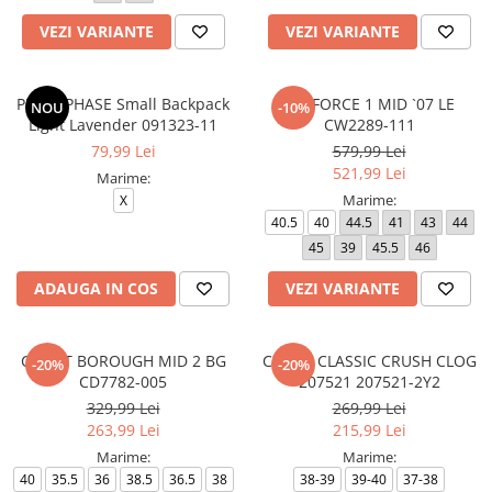
VEZI VARIANTE
VEZI VARIANTE
PUMA PHASE Small Backpack
AIR FORCE 1 MID `07 LE
NOU
-10%
Light Lavender 091323-11
CW2289-111
79,99 Lei
579,99 Lei
521,99 Lei
Marime:
Marime:
X
40.5
40
44.5
41
43
44
45
39
45.5
46
ADAUGA IN COS
VEZI VARIANTE
COURT BOROUGH MID 2 BG
CROCS CLASSIC CRUSH CLOG
-20%
-20%
CD7782-005
207521 207521-2Y2
329,99 Lei
269,99 Lei
263,99 Lei
215,99 Lei
Marime:
Marime:
40
35.5
36
38.5
36.5
38
38-39
39-40
37-38