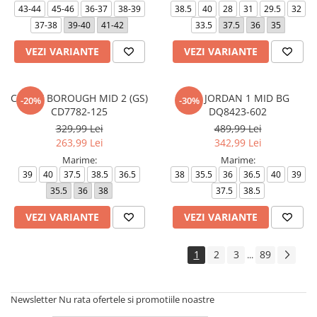
43-44
45-46
36-37
38-39
38.5
40
28
31
29.5
32
37-38
39-40
41-42
33.5
37.5
36
35
VEZI VARIANTE
VEZI VARIANTE
COURT BOROUGH MID 2 (GS)
AIR JORDAN 1 MID BG
-20%
-30%
CD7782-125
DQ8423-602
329,99 Lei
489,99 Lei
263,99 Lei
342,99 Lei
Marime:
Marime:
39
40
37.5
38.5
36.5
38
35.5
36
36.5
40
39
35.5
36
38
37.5
38.5
VEZI VARIANTE
VEZI VARIANTE
1
2
3
89
...
Newsletter
Nu rata ofertele si promotiile noastre