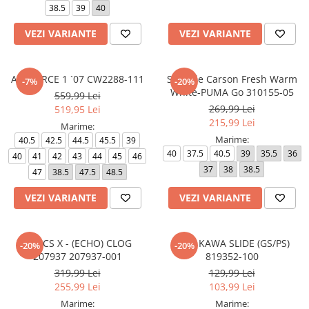
38.5
39
40
VEZI VARIANTE
VEZI VARIANTE
AIR FORCE 1 `07 CW2288-111
Softride Carson Fresh Warm
-7%
-20%
White-PUMA Go 310155-05
559,99 Lei
269,99 Lei
519,95 Lei
215,99 Lei
Marime:
Marime:
40.5
42.5
44.5
45.5
39
40
37.5
40.5
39
35.5
36
40
41
42
43
44
45
46
37
38
38.5
47
38.5
47.5
48.5
VEZI VARIANTE
VEZI VARIANTE
CROCS X - (ECHO) CLOG
NIKE KAWA SLIDE (GS/PS)
-20%
-20%
207937 207937-001
819352-100
319,99 Lei
129,99 Lei
255,99 Lei
103,99 Lei
Marime:
Marime: