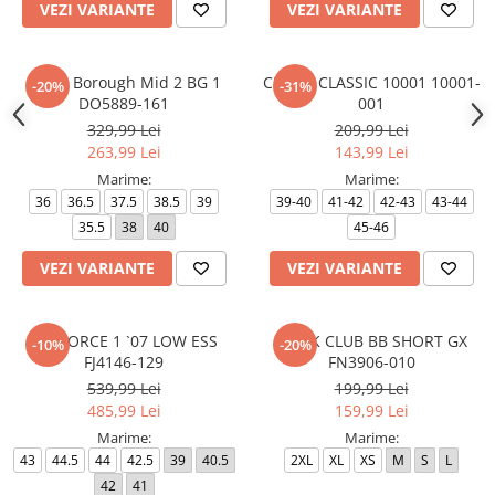
VEZI VARIANTE
VEZI VARIANTE
Court Borough Mid 2 BG 1
CROCS CLASSIC 10001 10001-
-20%
-31%
DO5889-161
001
329,99 Lei
209,99 Lei
263,99 Lei
143,99 Lei
Marime:
Marime:
36
36.5
37.5
38.5
39
39-40
41-42
42-43
43-44
35.5
38
40
45-46
VEZI VARIANTE
VEZI VARIANTE
AIR FORCE 1 `07 LOW ESS
M N K CLUB BB SHORT GX
-10%
-20%
FJ4146-129
FN3906-010
539,99 Lei
199,99 Lei
485,99 Lei
159,99 Lei
Marime:
Marime:
43
44.5
44
42.5
39
40.5
2XL
XL
XS
M
S
L
42
41