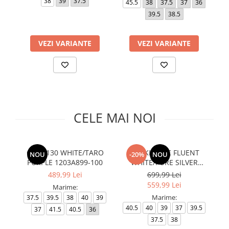
38
39
37.5
45.5
38
37.5
37
36
Slapi barbati
Mocasini
Sandale & Slapi copii
39.5
38.5
Pantofi sport femei
Slapi femei
VEZI VARIANTE
VEZI VARIANTE
CELE MAI NOI
GEL-1130 WHITE/TARO
GEL-KINETIC FLUENT
NOU
-20%
NOU
PURPLE 1203A899-100
WHITE/PURE SILVER
S
1203A591-106
489,99 Lei
699,99 Lei
559,99 Lei
Marime:
Marime:
37.5
39.5
38
40
39
40.5
40
39
37
39.5
37
41.5
40.5
36
43
37.5
38