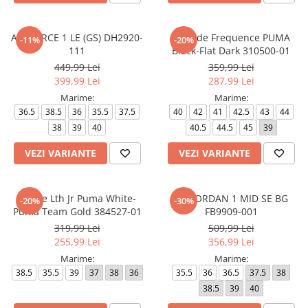
AIR FORCE 1 LE (GS) DH2920-
Softride Frequence PUMA
-11%
-20%
111
Black-Flat Dark 310500-01
449,99 Lei
359,99 Lei
399,99 Lei
287,99 Lei
Marime:
Marime:
36.5
38.5
36
35.5
37.5
40
42
41
42.5
43
44
38
39
40
40.5
44.5
45
39
VEZI VARIANTE
VEZI VARIANTE
Mayze Lth Jr Puma White-
AIR JORDAN 1 MID SE BG
-20%
-30%
Puma Team Gold 384527-01
FB9909-001
319,99 Lei
509,99 Lei
255,99 Lei
356,99 Lei
Marime:
Marime:
38.5
35.5
39
37
38
36
35.5
36
36.5
37.5
38
38.5
39
40