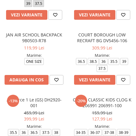
39
37.5
VEZI VARIANTE
VEZI VARIANTE
JAN AIR SCHOOL BACKPACK
COURT BOROUGH LOW
9B0503-R78
RECRAFT BG DV5456-106
119,99 Lei
309,99 Lei
Marime:
Marime:
ONE SIZE
36.5
38.5
36
35.5
39
37.5
ADAUGA IN COS
VEZI VARIANTE
Air Force 1 Le (GS) DH2920-
CROCS CLASSIC KIDS CLOG K
-13%
-20%
001
206991 206991-100
459,99 Lei
159,99 Lei
399,99 Lei
127,99 Lei
Marime:
Marime:
35.5
36
36.5
37.5
38
34-35
36-37
37-38
38-39