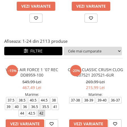
VEZI VARIANTE
VEZI VARIANTE
Afiseaza:
1-
24
din
2113
produse
FILTRE
WMNS AIR FORCE 1 `07 REC
CROCS CLASSIC CRUSH CLOG
-15%
-20%
DD8959-100
207521 207521-6UR
549,99 Lei
269,99 Lei
467,49 Lei
215,99 Lei
Marime:
Marime:
37.5
38.5
40.5
44.5
38
37-38
38-39
39-40
36-37
39
40
36
36.5
35.5
41
44
42.5
42
VEZI VARIANTE
VEZI VARIANTE