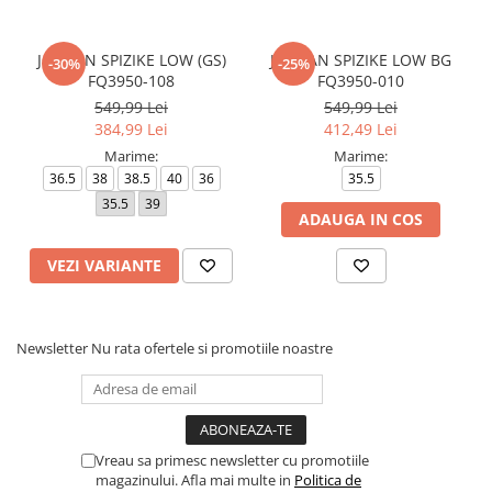
JORDAN SPIZIKE LOW (GS)
JORDAN SPIZIKE LOW BG
-30%
-25%
FQ3950-108
FQ3950-010
549,99 Lei
549,99 Lei
384,99 Lei
412,49 Lei
Marime:
Marime:
36.5
38
38.5
40
36
35.5
35.5
39
ADAUGA IN COS
VEZI VARIANTE
Newsletter
Nu rata ofertele si promotiile noastre
Vreau sa primesc newsletter cu promotiile
magazinului. Afla mai multe in
Politica de