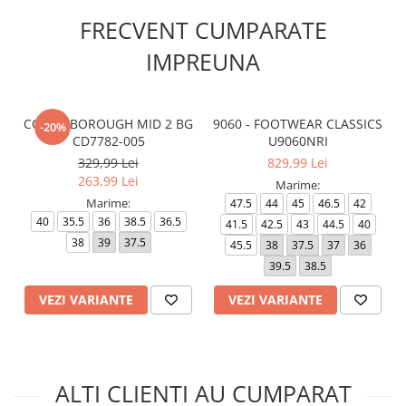
FRECVENT CUMPARATE
IMPREUNA
COURT BOROUGH MID 2 BG
9060 - FOOTWEAR CLASSICS
-20%
CD7782-005
U9060NRI
329,99 Lei
829,99 Lei
263,99 Lei
Marime:
Marime:
47.5
44
45
46.5
42
40
35.5
36
38.5
36.5
41.5
42.5
43
44.5
40
38
39
37.5
45.5
38
37.5
37
36
39.5
38.5
VEZI VARIANTE
VEZI VARIANTE
ALTI CLIENTI AU CUMPARAT