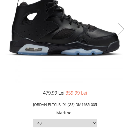
Slapi barbati
Mocasini
Sandale & Slapi copii
Pantofi sport femei
Slapi femei
479,99 Lei
359,99 Lei
JORDAN FLTCLB `91 (GS) DM1685-005
Marime
: