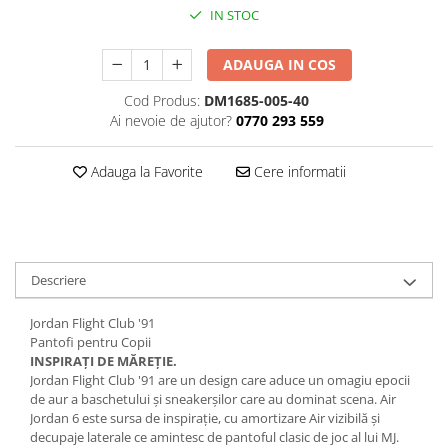
IN STOC
ADAUGA IN COS
Cod Produs:
DM1685-005-40
Ai nevoie de ajutor?
0770 293 559
Adauga la Favorite
Cere informatii
Descriere
Jordan Flight Club '91
Pantofi pentru Copii
INSPIRAȚI DE MĂREȚIE.
Jordan Flight Club '91 are un design care aduce un omagiu epocii
de aur a baschetului și sneakerșilor care au dominat scena. Air
Jordan 6 este sursa de inspirație, cu amortizare Air vizibilă și
decupaje laterale ce amintesc de pantoful clasic de joc al lui MJ.