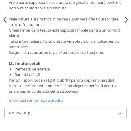
Are o parte superioară structurată și o gheată interioară pentru o
potrivire confortabilă și susținută.
Piele naturală și sintetică în partea superioară oferă durabilitate,
structură și suport.
Gheata interioară țesută este căptușită moale pentru un confort
plăcut.
Talpă intermediară PU cu unitate Air-Sole vizibilă în călcâi pentru
amortizare.
Secțiuni din cauciuc pe talpa exterioară oferă tracțiune.
Mai multe detalii
Perforații pe laterale
Baretă la călcâi
Pantofii sport Jordan Flight Club '91 pentru copii îmbină stilul
retro cu performanța modernă, fiind alegerea perfectă pentru
tinerii pasionați de baschet și streetwear
Informatii conformitate produs
Review-uri
(0)