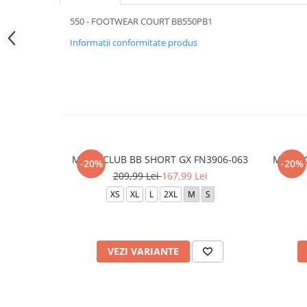
550 - FOOTWEAR COURT BB550PB1
Informatii conformitate produs
M N K CLUB BB SHORT GX FN3906-063
M N K 
-20%
-20%
209,99 Lei
167,99 Lei
XS
XL
L
2XL
M
S
VEZI VARIANTE