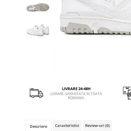
Slapi barbati
Mocasini
Sandale & Slapi copii
Pantofi sport femei
Slapi femei
LIVRARE 24-48H
LIVRARE GARANTATA IN TOATA
ROMANIA.
Caracteristici
Review-uri
(0)
Descriere