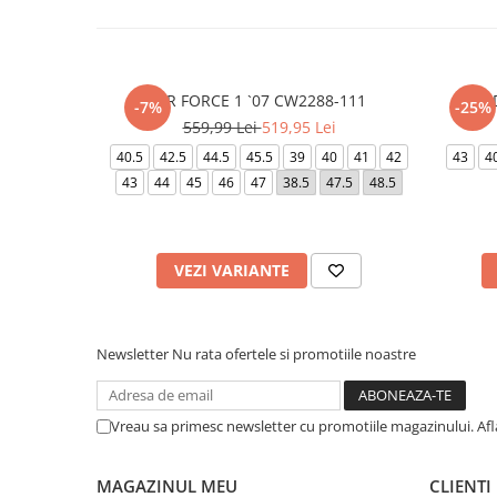
AIR FORCE 1 `07 CW2288-111
JOR
-7%
-25%
559,99 Lei
519,95 Lei
40.5
42.5
44.5
45.5
39
40
41
42
43
4
43
44
45
46
47
38.5
47.5
48.5
VEZI VARIANTE
Newsletter
Nu rata ofertele si promotiile noastre
Vreau sa primesc newsletter cu promotiile magazinului. Af
MAGAZINUL MEU
CLIENTI