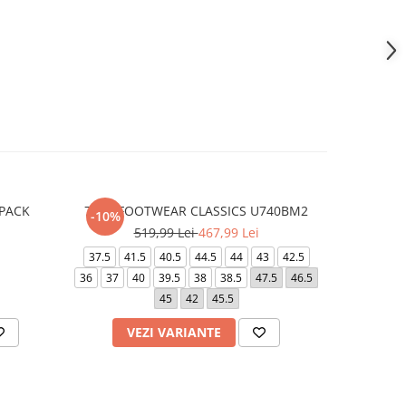
KPACK
740 - FOOTWEAR CLASSICS U740BM2
COURT BOR
-10%
-20%
519,99 Lei
467,99 Lei
3
37.5
41.5
40.5
44.5
44
43
42.5
40
35.5
36
37
40
39.5
38
38.5
47.5
46.5
45
42
45.5
VEZI VARIANTE
V