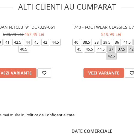
ALTI CLIENTI AU CUMPARAT
DAN FLTCLB `91 DC7329-061
740 - FOOTWEAR CLASSICS U
609,99 Lei
457,49 Lei
519,99 Lei
0
41
42.5
44
45
42
44.5
40
38.5
38
39.5
36
41.5
40.5
45
45.5
44.5
37
37.5
42
42.5
VEZI VARIANTE
VEZI VARIANTE
la mai multe in
Politica de Confidentialitate
DATE COMERCIALE