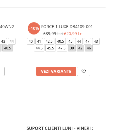
740WN2
AIR FORCE 1 LUXE DB4109-001
2002R - 
-10%
-30%
689,99 Lei
620,99 Lei
6
43
44
40
41
42.5
40.5
45
44
47
43
40
39.5
40.5
44.5
45.5
47.5
39
42
46
VEZI VARIANTE
V
SUPORT CLIENTI
LUNI - VINERI :