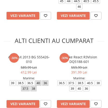
45
44
44.5
40.5
45.5
46
VEZI VARIANTE
VEZI VARIANTE
ALTI CLIENTI AU CUMPARAT
AIR MAX 2013 BG 555426-
W Nike React R3Vision
-30%
-30%
010
DQ5188-601
589,99 Lei
559,99 Lei
412,99 Lei
391,99 Lei
Marime:
Marime:
39
38.5
36.5
40
36
36.5
37.5
38.5
40.5
38
37.5
38
39
40
36
VEZI VARIANTE
VEZI VARIANTE