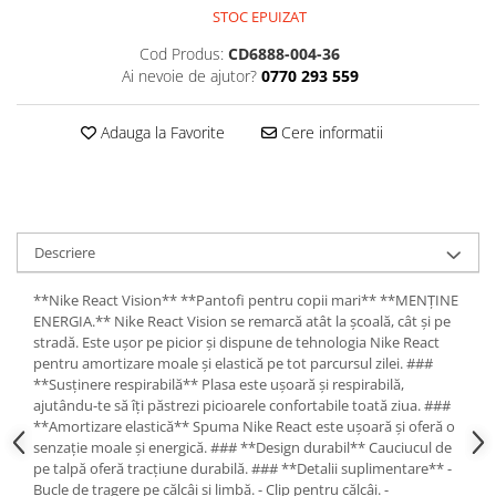
STOC EPUIZAT
Cod Produs:
CD6888-004-36
Ai nevoie de ajutor?
0770 293 559
Adauga la Favorite
Cere informatii
Descriere
**Nike React Vision** **Pantofi pentru copii mari** **MENȚINE
ENERGIA.** Nike React Vision se remarcă atât la școală, cât și pe
stradă. Este ușor pe picior și dispune de tehnologia Nike React
pentru amortizare moale și elastică pe tot parcursul zilei. ###
**Susținere respirabilă** Plasa este ușoară și respirabilă,
ajutându-te să îți păstrezi picioarele confortabile toată ziua. ###
**Amortizare elastică** Spuma Nike React este ușoară și oferă o
senzație moale și energică. ### **Design durabil** Cauciucul de
pe talpă oferă tracțiune durabilă. ### **Detalii suplimentare** -
Bucle de tragere pe călcâi și limbă. - Clip pentru călcâi. -