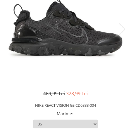
Slapi barbati
Mocasini
Sandale & Slapi copii
Pantofi sport femei
Slapi femei
469,99 Lei
328,99 Lei
NIKE REACT VISION GS CD6888-004
Marime
: