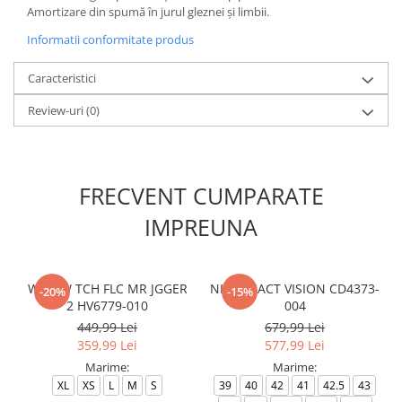
Amortizare din spumă în jurul gleznei și limbii.
Informatii conformitate produs
Caracteristici
Review-uri
(0)
FRECVENT CUMPARATE
IMPREUNA
W NSW TCH FLC MR JGGER
NIKE REACT VISION CD4373-
-20%
-15%
2 HV6779-010
004
449,99 Lei
679,99 Lei
359,99 Lei
577,99 Lei
Marime:
Marime:
XL
XS
L
M
S
39
40
42
41
42.5
43