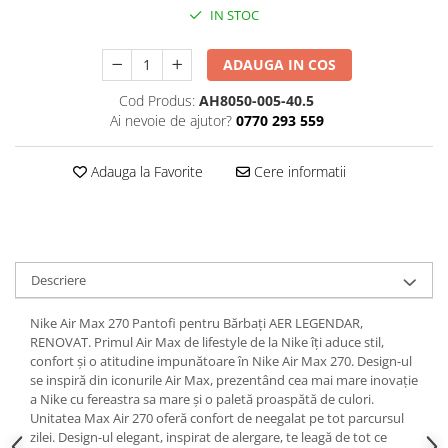
IN STOC
ADAUGA IN COS
Cod Produs:
AH8050-005-40.5
Ai nevoie de ajutor?
0770 293 559
Adauga la Favorite
Cere informatii
Descriere
Nike Air Max 270 Pantofi pentru Bărbați AER LEGENDAR,
RENOVAT. Primul Air Max de lifestyle de la Nike îți aduce stil,
confort și o atitudine impunătoare în Nike Air Max 270. Design-ul
se inspiră din iconurile Air Max, prezentând cea mai mare inovație
a Nike cu fereastra sa mare și o paletă proaspătă de culori.
Unitatea Max Air 270 oferă confort de neegalat pe tot parcursul
zilei. Design-ul elegant, inspirat de alergare, te leagă de tot ce