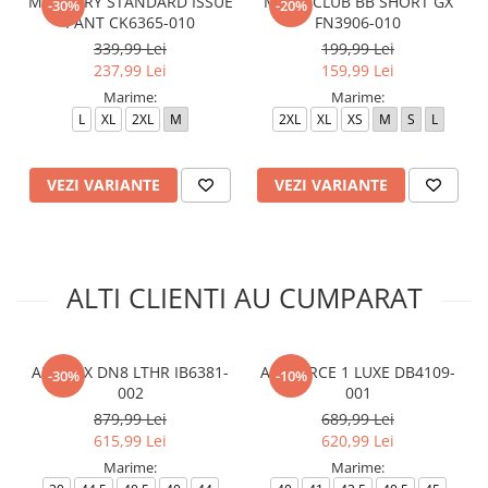
M NK DRY STANDARD ISSUE
M N K CLUB BB SHORT GX
-30%
-20%
PANT CK6365-010
FN3906-010
339,99 Lei
199,99 Lei
237,99 Lei
159,99 Lei
Marime:
Marime:
L
XL
2XL
M
2XL
XL
XS
M
S
L
VEZI VARIANTE
VEZI VARIANTE
ALTI CLIENTI AU CUMPARAT
AIR MAX DN8 LTHR IB6381-
AIR FORCE 1 LUXE DB4109-
-30%
-10%
002
001
879,99 Lei
689,99 Lei
615,99 Lei
620,99 Lei
Marime:
Marime: