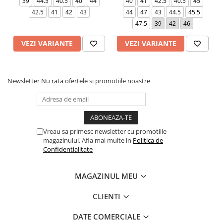
39
44.5
40.5
40
44
40
41
42.5
40.5
45
42.5
41
42
43
44
47
43
44.5
45.5
47.5
39
42
46
VEZI VARIANTE
VEZI VARIANTE
Newsletter
Nu rata ofertele si promotiile noastre
Vreau sa primesc newsletter cu promotiile
magazinului. Afla mai multe in
Politica de
Confidentialitate
MAGAZINUL MEU
CLIENTI
DATE COMERCIALE