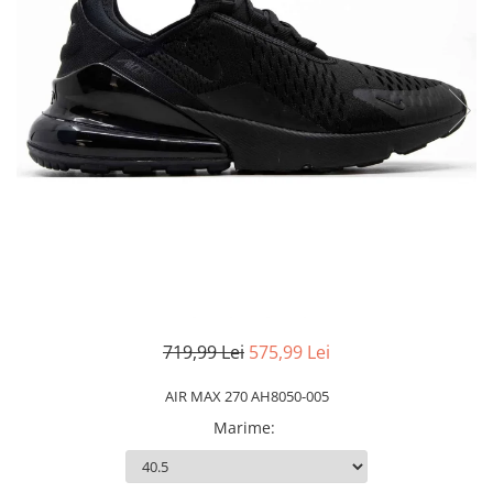
Slapi barbati
Mocasini
Sandale & Slapi copii
Pantofi sport femei
Slapi femei
719,99 Lei
575,99 Lei
AIR MAX 270 AH8050-005
Marime
: