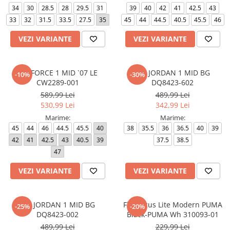
34
30
28.5
28
29.5
31
39
40
42
41
42.5
43
33
32
31.5
33.5
27.5
35
45
44
44.5
40.5
45.5
46
VEZI VARIANTE
VEZI VARIANTE
AIR FORCE 1 MID `07 LE
AIR JORDAN 1 MID BG
-10%
-30%
CW2289-001
DQ8423-602
589,99 Lei
489,99 Lei
530,99 Lei
342,99 Lei
Marime:
Marime:
45
44
46
44.5
45.5
40
38
35.5
36
36.5
40
39
42
41
42.5
43
40.5
39
37.5
38.5
47
VEZI VARIANTE
VEZI VARIANTE
AIR JORDAN 1 MID BG
FlexFocus Lite Modern PUMA
-25%
-20%
DQ8423-002
Black-PUMA Wh 310093-01
489,99 Lei
229,99 Lei