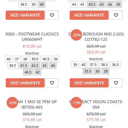
38.5
39
40
44
45
45.5
43
46
39
VEZI VARIANTE
VEZI VARIANTE
9060 - FOOTWEAR CLASSICS
COURT BOROUGH MID 2 (GS)
-20%
U9060WHT
CD7782-125
819,99 Lei
329,99 Lei
263,99 Lei
Marime:
Marime:
40
37
38
39.5
40.5
36
39
40
37.5
38.5
36.5
38.5
41.5
42.5
43
44
35.5
36
38
46.5
42
VEZI VARIANTE
VEZI VARIANTE
JORDAN 1 MID SE FEM GP
NIKE REACT VISION CD4373-
-20%
-15%
IB7056-403
004
399,99 Lei
679,99 Lei
319,99 Lei
577,99 Lei
Marime:
Marime: