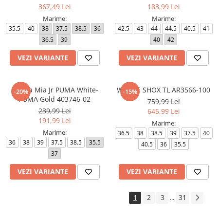
367,49 Lei
183,99 Lei
Marime:
Marime:
35.5
40
38
37.5
38.5
36
42.5
43
44
44.5
40.5
41
36.5
39
40
42
VEZI VARIANTE
VEZI VARIANTE
Carina Mia Jr PUMA White-
W NIKE SHOX TL AR3566-100
-20%
-15%
PUMA Gold 403746-02
759,99 Lei
239,99 Lei
645,99 Lei
191,99 Lei
Marime:
Marime:
36.5
38
38.5
39
37.5
40
36
38
39
37.5
38.5
35.5
40.5
36
35.5
37
VEZI VARIANTE
VEZI VARIANTE
1
2
3
31
...