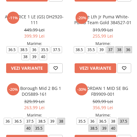
AIR FORCE 1 LE (GS) DH2920-
Mayze Lth Jr Puma White-
-11%
-20%
111
Puma Team Gold 384527-01
449,99 Lei
319,99 Lei
399,99 Lei
255,99 Lei
Marime:
Marime:
36.5
38.5
36
35.5
37.5
38.5
35.5
39
37
38
36
38
39
40
VEZI VARIANTE
VEZI VARIANTE
Court Borough Mid 2 BG 1
AIR JORDAN 1 MID SE BG
-20%
-30%
DO5889-161
FB9909-001
329,99 Lei
509,99 Lei
263,99 Lei
356,99 Lei
Marime:
Marime:
36
36.5
37.5
38.5
39
38
35.5
36
36.5
38
37.5
40
35.5
38.5
39
40