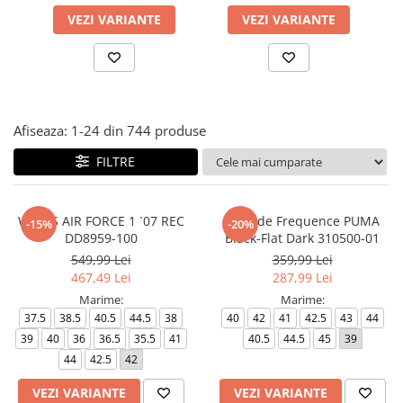
VEZI VARIANTE
VEZI VARIANTE
Afiseaza:
1-
24
din
744
produse
FILTRE
WMNS AIR FORCE 1 `07 REC
Softride Frequence PUMA
-15%
-20%
DD8959-100
Black-Flat Dark 310500-01
549,99 Lei
359,99 Lei
467,49 Lei
287,99 Lei
Marime:
Marime:
37.5
38.5
40.5
44.5
38
40
42
41
42.5
43
44
39
40
36
36.5
35.5
41
40.5
44.5
45
39
44
42.5
42
VEZI VARIANTE
VEZI VARIANTE