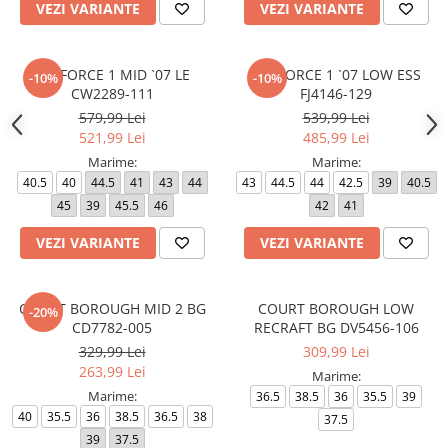
VEZI VARIANTE
VEZI VARIANTE
AIR FORCE 1 MID `07 LE
AIR FORCE 1 `07 LOW ESS
-10%
-10%
CW2289-111
FJ4146-129
579,99 Lei
539,99 Lei
521,99 Lei
485,99 Lei
Marime:
Marime:
40.5
40
44.5
41
43
44
43
44.5
44
42.5
39
40.5
45
39
45.5
46
42
41
VEZI VARIANTE
VEZI VARIANTE
COURT BOROUGH MID 2 BG
COURT BOROUGH LOW
-20%
CD7782-005
RECRAFT BG DV5456-106
329,99 Lei
309,99 Lei
263,99 Lei
Marime:
Marime:
36.5
38.5
36
35.5
39
40
35.5
36
38.5
36.5
38
37.5
39
37.5