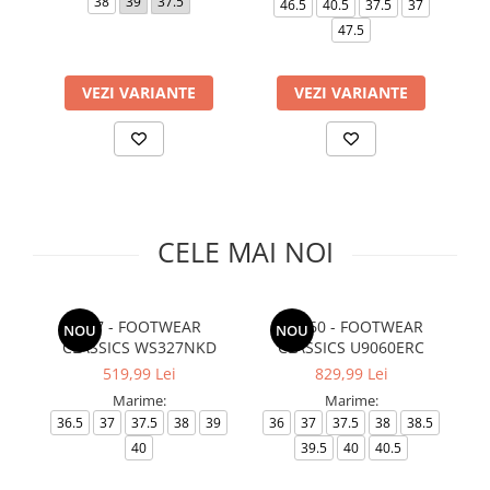
38
39
37.5
4
46.5
40.5
37.5
37
Slapi barbati
Mocasini
Sandale & Slapi copii
47.5
Pantofi sport femei
Slapi femei
VEZI VARIANTE
VEZI VARIANTE
CELE MAI NOI
327 - FOOTWEAR
U9060 - FOOTWEAR
G
NOU
NOU
CLASSICS WS327NKD
CLASSICS U9060ERC
519,99 Lei
829,99 Lei
Marime:
Marime:
36.5
37
37.5
38
39
36
37
37.5
38
38.5
3
40
39.5
40
40.5