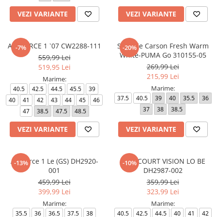
VEZI VARIANTE
VEZI VARIANTE
AIR FORCE 1 `07 CW2288-111
Softride Carson Fresh Warm
-7%
-20%
White-PUMA Go 310155-05
559,99 Lei
269,99 Lei
519,95 Lei
215,99 Lei
Marime:
Marime:
40.5
42.5
44.5
45.5
39
37.5
40.5
39
40
35.5
36
40
41
42
43
44
45
46
37
38
38.5
47
38.5
47.5
48.5
VEZI VARIANTE
VEZI VARIANTE
Air Force 1 Le (GS) DH2920-
NIKE COURT VISION LO BE
-13%
-10%
001
DH2987-002
459,99 Lei
359,99 Lei
399,99 Lei
323,99 Lei
Marime:
Marime:
35.5
36
36.5
37.5
38
40.5
42.5
44.5
40
41
42