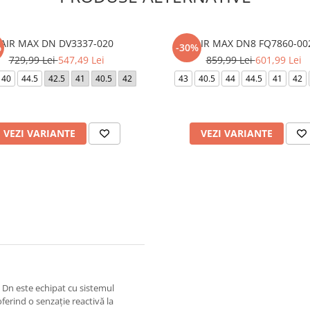
AIR MAX DN DV3337-020
AIR MAX DN8 FQ7860-00
%
-30%
729,99 Lei
547,49 Lei
859,99 Lei
601,99 Lei
40
44.5
42.5
41
40.5
42
43
40.5
44
44.5
41
42
VEZI VARIANTE
VEZI VARIANTE
 Dn este echipat cu sistemul
ferind o senzație reactivă la