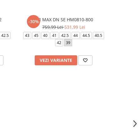
2
AIR MAX DN SE HM0810-800
NIKE REA
-30%
-15%
759,99 Lei
531,99 Lei
679,
42.5
43
45
40
41
42.5
44
44.5
40.5
39
40
42
42
39
44.5
VEZI VARIANTE
VEZI