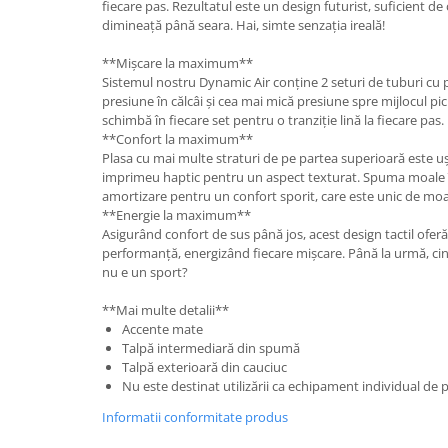
fiecare pas. Rezultatul este un design futurist, suficient de
dimineață până seara. Hai, simte senzația ireală!
**Mişcare la maximum**
Sistemul nostru Dynamic Air conține 2 seturi de tuburi cu
presiune în călcâi și cea mai mică presiune spre mijlocul pici
schimbă în fiecare set pentru o tranziție lină la fiecare pas.
**Confort la maximum**
Plasa cu mai multe straturi de pe partea superioară este uș
imprimeu haptic pentru un aspect texturat. Spuma moale 
amortizare pentru un confort sporit, care este unic de moal
**Energie la maximum**
Asigurând confort de sus până jos, acest design tactil oferă 
performanță, energizând fiecare mișcare. Până la urmă, cin
nu e un sport?
**Mai multe detalii**
Accente mate
Talpă intermediară din spumă
Talpă exterioară din cauciuc
Nu este destinat utilizării ca echipament individual de 
Informatii conformitate produs