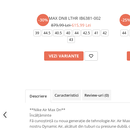
AIR MAX DN8 LTHR IB6381-002
-30%
-25
879,99 Lei
615,99 Lei
39
44.5
40.5
40
44
42.5
41
42
44
43
VEZI VARIANTE
Caracteristici
Review-uri
(0)
Descriere
**Nike Air Max Dn**
Încălțăminte
Fă cunoștință cu noua generație de tehnologie Air. Air Max
nostru Dynamic Air, alcătuit din tuburi cu presiune dublă, o