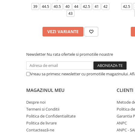
39
44.5
40.5
40
44
42.5
41
42
42.5
43
VEZI VARIANTE
Newsletter
Nu rata ofertele si promotiile noastre
Vreau sa primesc newsletter cu promotiile magazinului. Af
MAGAZINUL MEU
CLIENTI
Despre noi
Metode de
Termeni si Conditii
Politica d
Politica de Confidentialitate
Garantia 
Politica de livrare
ANPC
Contactează-ne
ANPC - SA