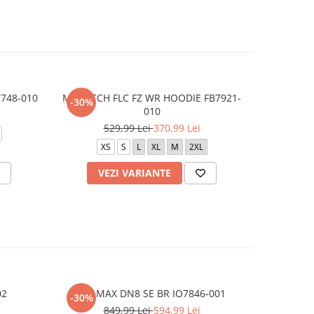
7748-010
M NK TCH FLC FZ WR HOODIE FB7921-
M J BRK 
-30%
-30%
010
529,99 Lei
370,99 Lei
3
XS
S
L
XL
M
2XL
VEZI VARIANTE
AD
02
AIR MAX DN8 SE BR IO7846-001
W NI
-30%
849,99 Lei
594,99 Lei