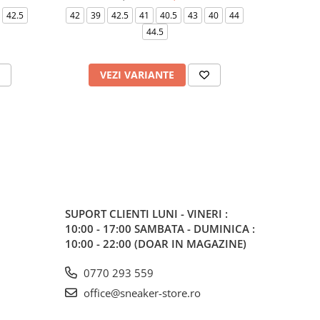
42.5
42
39
42.5
41
40.5
43
40
44
38
38.5
44.5
45
44.5
VEZI VARIANTE
V
SUPORT CLIENTI
LUNI - VINERI :
10:00 - 17:00 SAMBATA - DUMINICA :
10:00 - 22:00 (DOAR IN MAGAZINE)
0770 293 559
office@sneaker-store.ro