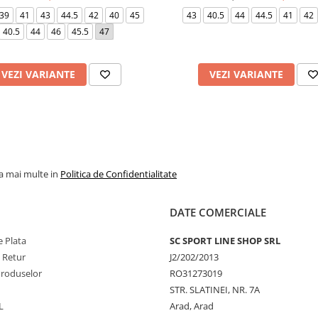
39
41
43
44.5
42
40
45
43
40.5
44
44.5
41
42
40.5
44
46
45.5
47
VEZI VARIANTE
VEZI VARIANTE
la mai multe in
Politica de Confidentialitate
DATE COMERCIALE
 Plata
SC SPORT LINE SHOP SRL
e Retur
J2/202/2013
Produselor
RO31273019
STR. SLATINEI, NR. 7A
L
Arad, Arad