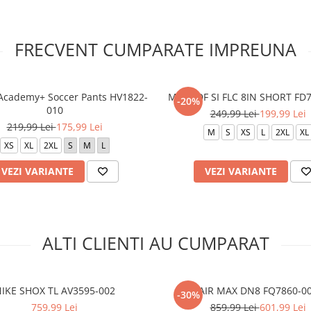
FRECVENT CUMPARATE IMPREUNA
Academy+ Soccer Pants HV1822-
M NK DF SI FLC 8IN SHORT FD
-20%
010
249,99 Lei
199,99 Lei
219,99 Lei
175,99 Lei
M
S
XS
L
2XL
XL
XS
XL
2XL
S
M
L
VEZI VARIANTE
VEZI VARIANTE
ALTI CLIENTI AU CUMPARAT
IKE SHOX TL AV3595-002
AIR MAX DN8 FQ7860-0
-30%
759,99 Lei
859,99 Lei
601,99 Lei