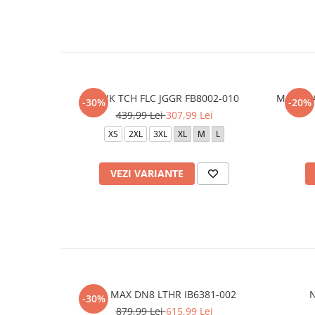
M NK TCH FLC JGGR FB8002-010
M Nike 
-30%
-20%
439,99 Lei
307,99 Lei
XS
2XL
3XL
XL
M
L
VEZI VARIANTE
AIR MAX DN8 LTHR IB6381-002
N
-30%
879,99 Lei
615,99 Lei