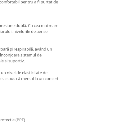
 confortabil pentru a fi purtat de
 presiune dublă. Cu cea mai mare
orului, nivelurile de aer se
oară și respirabilă, având un
înconjoară sistemul de
e și suportiv.
un nivel de elasticitate de
e a spus că mersul la un concert
protecție (PPE)