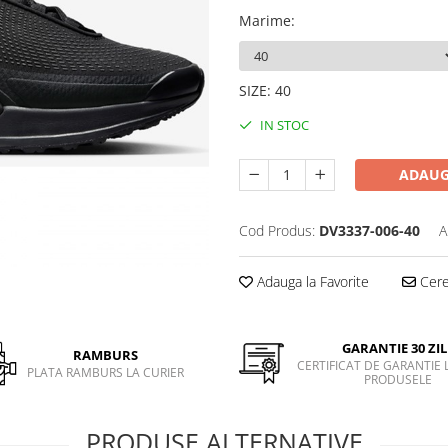
Marime
:
SIZE
:
40
IN STOC
ADAUG
Cod Produs:
DV3337-006-40
A
Adauga la Favorite
Cere 
GARANTIE 30 ZIL
RAMBURS
CERTIFICAT DE GARANTIE 
PLATA RAMBURS LA CURIER
PRODUSELE
PRODUSE ALTERNATIVE