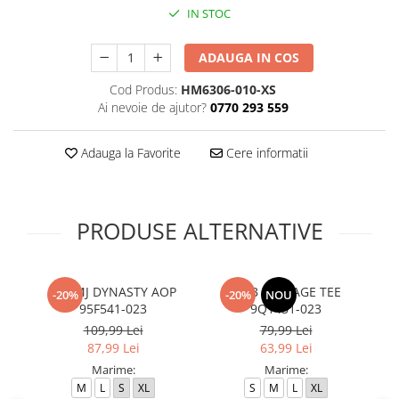
IN STOC
ADAUGA IN COS
Cod Produs:
HM6306-010-XS
Ai nevoie de ajutor?
0770 293 559
Adauga la Favorite
Cere informatii
PRODUSE ALTERNATIVE
JDB MJ DYNASTY AOP
RWB COLLAGE TEE
K
-20%
-20%
NOU
95F541-023
9Q1451-023
109,99 Lei
79,99 Lei
87,99 Lei
63,99 Lei
Marime:
Marime:
M
L
S
XL
S
M
L
XL