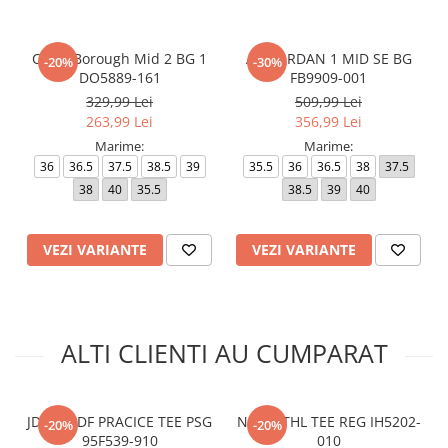
Court Borough Mid 2 BG 1
AIR JORDAN 1 MID SE BG
-20%
-30%
DO5889-161
FB9909-001
329,99 Lei
509,99 Lei
263,99 Lei
356,99 Lei
Marime:
Marime:
36
36.5
37.5
38.5
39
35.5
36
36.5
38
37.5
38
40
35.5
38.5
39
40
VEZI VARIANTE
VEZI VARIANTE
ALTI CLIENTI AU CUMPARAT
JDN MJ DF PRACICE TEE PSG
NSW ATHL TEE REG IH5202-
-20%
-20%
95F539-910
010