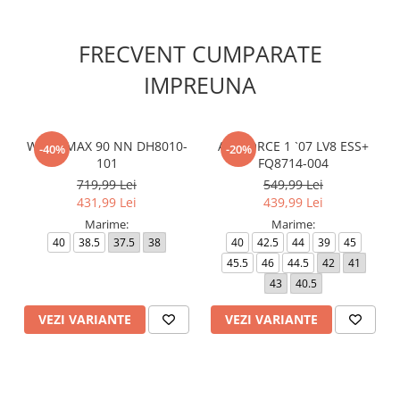
FRECVENT CUMPARATE
IMPREUNA
W AIR MAX 90 NN DH8010-
AIR FORCE 1 `07 LV8 ESS+
-40%
-20%
101
FQ8714-004
719,99 Lei
549,99 Lei
431,99 Lei
439,99 Lei
Marime:
Marime:
40
38.5
37.5
38
40
42.5
44
39
45
45.5
46
44.5
42
41
43
40.5
VEZI VARIANTE
VEZI VARIANTE