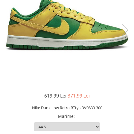
Slapi barbati
Mocasini
Sandale & Slapi copii
Pantofi sport femei
Slapi femei
619,99 Lei
371,99 Lei
Nike Dunk Low Retro BTtys DV0833-300
Marime
: