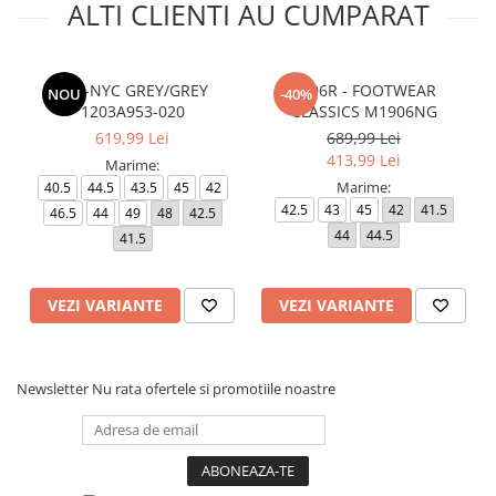
ALTI CLIENTI AU CUMPARAT
GEL-NYC GREY/GREY
1906R - FOOTWEAR
NOU
-40%
1203A953-020
CLASSICS M1906NG
619,99 Lei
689,99 Lei
413,99 Lei
Marime:
Marime:
40.5
44.5
43.5
45
42
42.5
43
45
42
41.5
46.5
44
49
48
42.5
44
44.5
41.5
VEZI VARIANTE
VEZI VARIANTE
Newsletter
Nu rata ofertele si promotiile noastre