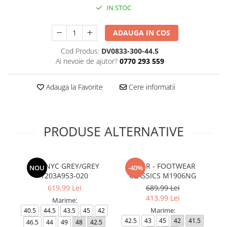
IN STOC
ADAUGA IN COS
Cod Produs:
DV0833-300-44.5
Ai nevoie de ajutor?
0770 293 559
Adauga la Favorite
Cere informatii
PRODUSE ALTERNATIVE
GEL-NYC GREY/GREY
1906R - FOOTWEAR
N
NOU
-40%
1203A953-020
CLASSICS M1906NG
619,99 Lei
689,99 Lei
413,99 Lei
Marime:
Marime:
40.5
44.5
43.5
45
42
42.5
43
45
42
41.5
4
46.5
44
49
48
42.5