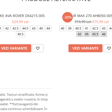
IKE AVA ROVER DX4215-005
AIR MAX 270 AH8050-00
-20%
629,99 Lei
719,99 Lei
575,99 Lei
1
42
42.5
44.5
43
40
44
40
39
40.5
41
42.5
43
4
40.5
42
45
45.5
46
VEZI VARIANTE
VEZI VARIANTE
st. Texturi stratificate, forme și
agerată a viselor noastre, în timp
ealist. **Extravaganță din
nzația continuu schimbătoare. În