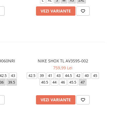
L
XL
S
M
XS
2XL
X
VEZI VARIANTE
V
9060NRI
NIKE SHOX TL AV3595-002
SNEAKER
-30%
759,99 Lei
9
42.5
43
42.5
39
41
43
44.5
42
40
45
41 1/3
4
36
39.5
40.5
44
46
45.5
47
VEZI VARIANTE
V