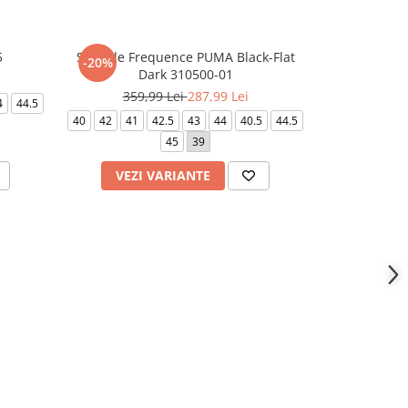
5
Softride Frequence PUMA Black-Flat
NIKE REV
-20%
Dark 310500-01
359,99 Lei
287,99 Lei
4
44.5
43
42
39
40
42
41
42.5
43
44
40.5
44.5
45
39
VEZI VARIANTE
VEZI