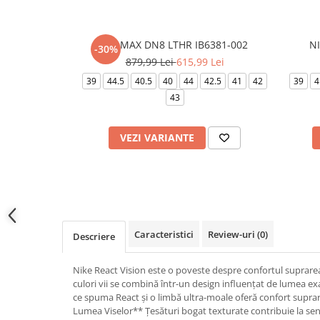
AIR MAX DN8 LTHR IB6381-002
N
-30%
879,99 Lei
615,99 Lei
39
44.5
40.5
40
44
42.5
41
42
39
4
43
VEZI VARIANTE
Caracteristici
Review-uri
(0)
Descriere
Nike React Vision este o poveste despre confortul suprareali
culori vii se combină într-un design influențat de lumea ex
ce spuma React și o limbă ultra-moale oferă confort suprar
Lumea Viselor** Țesături bogat texturate contribuie la se