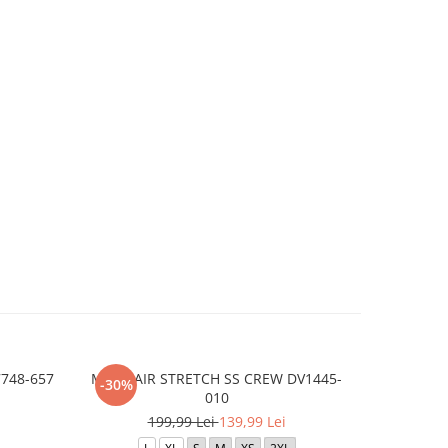
7748-657
M J JD AIR STRETCH SS CREW DV1445-
M J BRK 
-30%
-30%
010
199,99 Lei
139,99 Lei
3