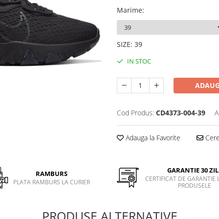
Marime
:
SIZE
:
39
IN STOC
ADAUG
Cod Produs:
CD4373-004-39
A
Adauga la Favorite
Cere 
GARANTIE 30 ZIL
RAMBURS
CERTIFICAT DE GARANTIE 
PLATA RAMBURS LA CURIER
PRODUSELE
PRODUSE ALTERNATIVE