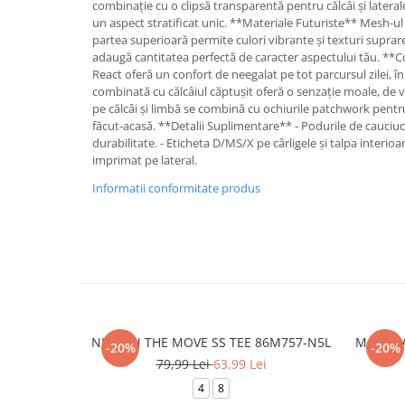
combinație cu o clipsă transparentă pentru călcâi și latera
un aspect stratificat unic. **Materiale Futuriste** Mesh-u
partea superioară permite culori vibrante și texturi suprare
adaugă cantitatea perfectă de caracter aspectului tău. **
React oferă un confort de neegalat pe tot parcursul zilei, î
combinată cu călcâiul căptușit oferă o senzație moale, de vi
pe călcâi și limbă se combină cu ochiurile patchwork pent
făcut-acasă. **Detalii Suplimentare** - Podurile de cauciuc
durabilitate. - Eticheta D/MS/X pe cârligele și talpa interio
imprimat pe lateral.
Informatii conformitate produs
NKB ON THE MOVE SS TEE 86M757-N5L
M Nike 
-20%
-20%
79,99 Lei
63,99 Lei
4
8