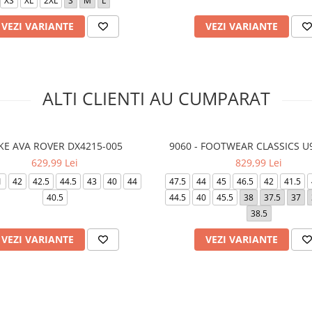
XS
XL
2XL
S
M
L
VEZI VARIANTE
VEZI VARIANTE
ALTI CLIENTI AU CUMPARAT
KE AVA ROVER DX4215-005
9060 - FOOTWEAR CLASSICS U
629,99 Lei
829,99 Lei
1
42
42.5
44.5
43
40
44
47.5
44
45
46.5
42
41.5
40.5
44.5
40
45.5
38
37.5
37
38.5
VEZI VARIANTE
VEZI VARIANTE