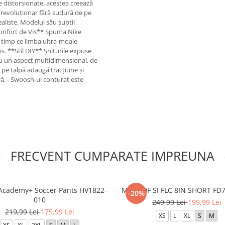
le distorsionate, acestea creează
l revoluționar fără sudură de pe
aliste. Modelul său subtil
Confort de Vis** Spuma Nike
n timp ce limba ultra-moale
s. **Stil DIY** Șniturile expuse
ru un aspect multidimensional, de
 pe talpă adaugă tracțiune și
ară. - Swoosh-ul conturat este
FRECVENT CUMPARATE IMPREUNA
Academy+ Soccer Pants HV1822-
M NK DF SI FLC 8IN SHORT FD
-20%
010
249,99 Lei
199,99 Lei
219,99 Lei
175,99 Lei
XS
L
XL
S
M