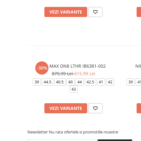
VEZI VARIANTE
AIR MAX DN8 LTHR IB6381-002
NI
-30%
879,99 Lei
615,99 Lei
39
44.5
40.5
40
44
42.5
41
42
39
4
43
VEZI VARIANTE
Newsletter
Nu rata ofertele si promotiile noastre