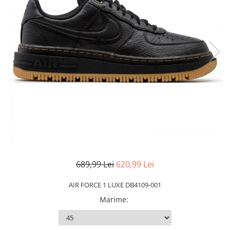
Slapi barbati
Mocasini
Sandale & Slapi copii
Pantofi sport femei
Slapi femei
689,99 Lei
620,99 Lei
AIR FORCE 1 LUXE DB4109-001
Marime
: