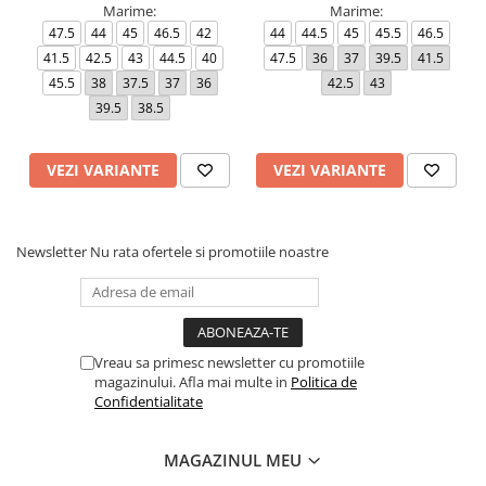
Marime:
Marime:
47.5
44
45
46.5
42
44
44.5
45
45.5
46.5
41.5
42.5
43
44.5
40
47.5
36
37
39.5
41.5
45.5
38
37.5
37
36
42.5
43
39.5
38.5
VEZI VARIANTE
VEZI VARIANTE
Newsletter
Nu rata ofertele si promotiile noastre
Vreau sa primesc newsletter cu promotiile
magazinului. Afla mai multe in
Politica de
Confidentialitate
MAGAZINUL MEU