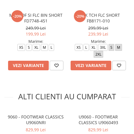
M NK DF SI FLC 8IN SHORT
M NK TCH FLC SHORT
-20%
-20%
FD7748-451
FB8171-010
249,99 Lei
299,99 Lei
199,99 Lei
239,99 Lei
Marime:
Marime:
XS
S
XL
M
L
XS
L
XL
3XL
S
M
2XL
VEZI VARIANTE
VEZI VARIANTE
ALTI CLIENTI AU CUMPARAT
9060 - FOOTWEAR CLASSICS
U9060 - FOOTWEAR
U9060NRI
CLASSICS U9060493
829,99 Lei
829,99 Lei