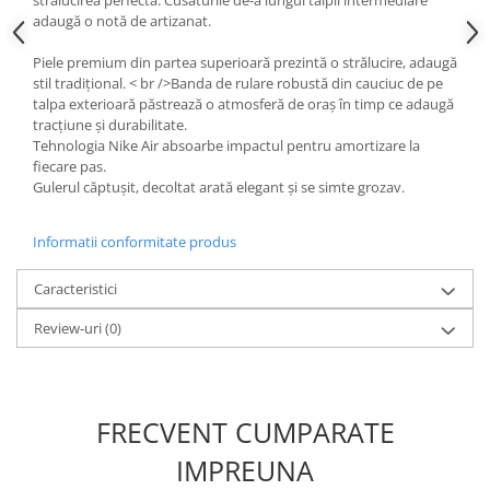
strălucirea perfectă. Cusăturile de-a lungul tălpii intermediare
adaugă o notă de artizanat.
Piele premium din partea superioară prezintă o strălucire, adaugă
stil tradițional. < br />Banda de rulare robustă din cauciuc de pe
talpa exterioară păstrează o atmosferă de oraș în timp ce adaugă
tracțiune și durabilitate.
Tehnologia Nike Air absoarbe impactul pentru amortizare la
fiecare pas.
Gulerul căptușit, decoltat arată elegant și se simte grozav.
Informatii conformitate produs
Caracteristici
Review-uri
(0)
FRECVENT CUMPARATE
IMPREUNA