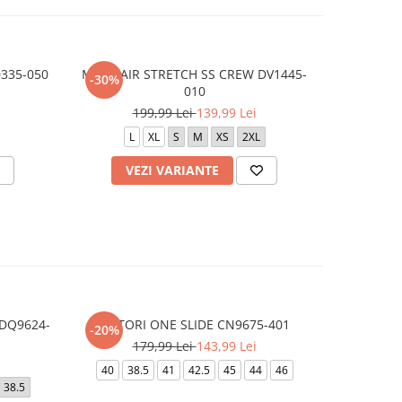
335-050
M J JD AIR STRETCH SS CREW DV1445-
M NK C
-30%
-20%
010
2
199,99 Lei
139,99 Lei
L
L
XL
S
M
XS
2XL
VEZI VARIANTE
V
 DQ9624-
VICTORI ONE SLIDE CN9675-401
JORDAN H
-20%
-20%
179,99 Lei
143,99 Lei
2
40
38.5
41
42.5
45
44
46
44
38.5