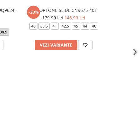
DQ9624-
VICTORI ONE SLIDE CN9675-401
NIKE KAWA S
-20%
-20%
179,99 Lei
143,99 Lei
139,
40
38.5
41
42.5
45
44
46
37.5
38.5
38.5
VEZI VARIANTE
VEZI