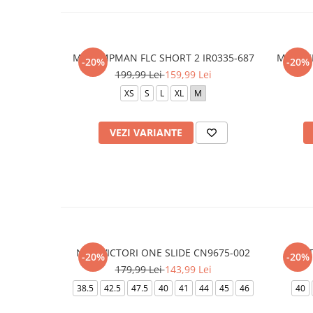
M J JUMPMAN FLC SHORT 2 IR0335-687
M NK C
-20%
-20%
199,99 Lei
159,99 Lei
XS
S
L
XL
M
VEZI VARIANTE
NIKE VICTORI ONE SLIDE CN9675-002
VIC
-20%
-20%
179,99 Lei
143,99 Lei
38.5
42.5
47.5
40
41
44
45
46
40