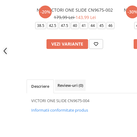
NIKE VICTORI ONE SLIDE CN9675-002
NIKE 
-20%
-30
179,99 Lei
143,99 Lei
38.5
42.5
47.5
40
41
44
45
46
VEZI VARIANTE
Review-uri
(0)
Descriere
VICTORI ONE SLIDE CN9675-004
Informatii conformitate produs