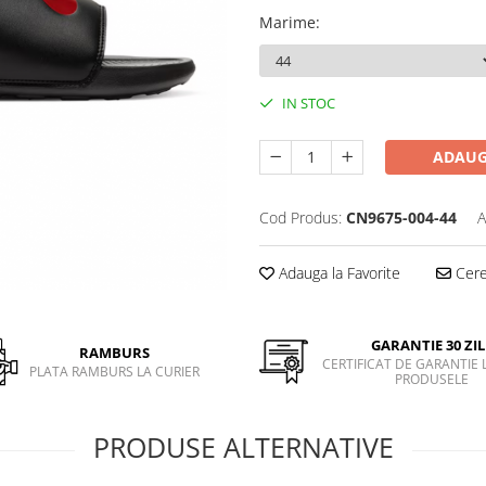
Marime
:
IN STOC
ADAUG
Cod Produs:
CN9675-004-44
A
Adauga la Favorite
Cere 
GARANTIE 30 ZIL
RAMBURS
CERTIFICAT DE GARANTIE 
PLATA RAMBURS LA CURIER
PRODUSELE
PRODUSE ALTERNATIVE