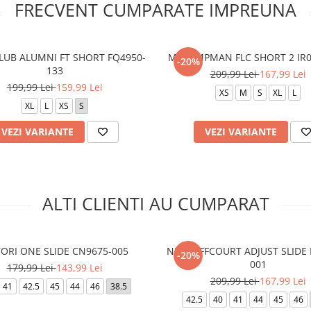
FRECVENT CUMPARATE IMPREUNA
LUB ALUMNI FT SHORT FQ4950-
M J JUMPMAN FLC SHORT 2 IR0
-20%
133
209,99 Lei
167,99 Lei
199,99 Lei
159,99 Lei
XS
M
S
XL
L
XL
L
XS
S
VEZI VARIANTE
VEZI VARIANTE
ALTI CLIENTI AU CUMPARAT
TORI ONE SLIDE CN9675-005
NIKE OFFCOURT ADJUST SLIDE
-20%
001
179,99 Lei
143,99 Lei
209,99 Lei
167,99 Lei
41
42.5
45
44
46
38.5
42.5
40
41
44
45
46