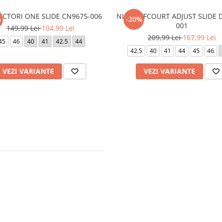
VICTORI ONE SLIDE CN9675-006
NIKE OFFCOURT ADJUST SLIDE 
%
-20%
001
149,99 Lei
104,99 Lei
209,99 Lei
167,99 Lei
45
46
40
41
42.5
44
42.5
40
41
44
45
46
VEZI VARIANTE
VEZI VARIANTE