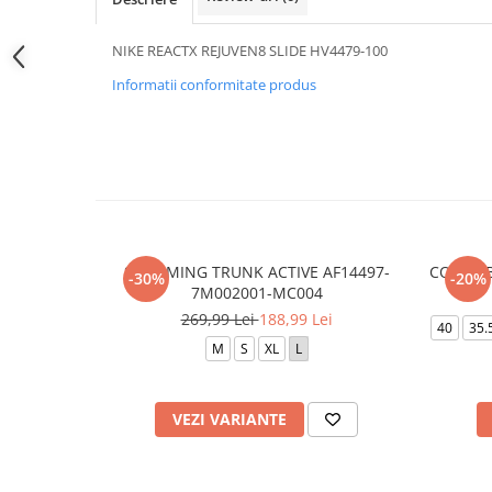
NIKE REACTX REJUVEN8 SLIDE HV4479-100
Informatii conformitate produs
SWIMMING TRUNK ACTIVE AF14497-
COURT 
-30%
-20%
7M002001-MC004
269,99 Lei
188,99 Lei
40
35.
M
S
XL
L
VEZI VARIANTE