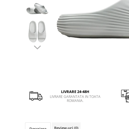
Slapi barbati
Mocasini
Sandale & Slapi copii
Pantofi sport femei
Slapi femei
LIVRARE 24-48H
LIVRARE GARANTATA IN TOATA
ROMANIA.
Review-uri
(0)
Descriere