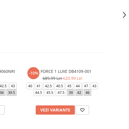
9060NRI
AIR FORCE 1 LUXE DB4109-001
9060 - F
-10%
689,99 Lei
620,99 Lei
42.5
43
40
41
42.5
40.5
45
44
47
43
36
38
36
39.5
44.5
45.5
47.5
39
42
46
44.5
45.
VEZI VARIANTE
V