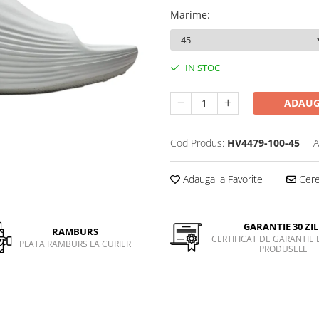
Marime
:
IN STOC
ADAUG
Cod Produs:
HV4479-100-45
A
Adauga la Favorite
Cere 
GARANTIE 30 ZIL
RAMBURS
CERTIFICAT DE GARANTIE 
PLATA RAMBURS LA CURIER
PRODUSELE