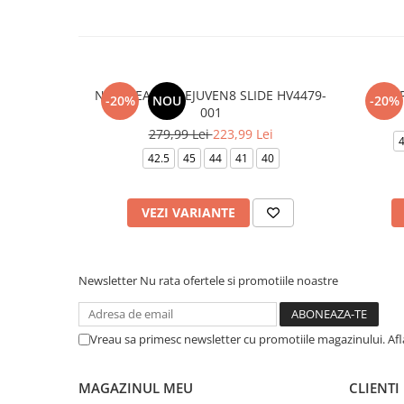
NIKE REACTX REJUVEN8 SLIDE HV4479-
NIKE 
-20%
NOU
-20%
001
279,99 Lei
223,99 Lei
4
42.5
45
44
41
40
VEZI VARIANTE
Newsletter
Nu rata ofertele si promotiile noastre
Vreau sa primesc newsletter cu promotiile magazinului. Af
MAGAZINUL MEU
CLIENTI