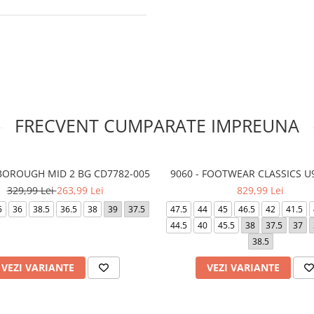
FRECVENT CUMPARATE IMPREUNA
BOROUGH MID 2 BG CD7782-005
9060 - FOOTWEAR CLASSICS U
329,99 Lei
263,99 Lei
829,99 Lei
5
36
38.5
36.5
38
39
37.5
47.5
44
45
46.5
42
41.5
44.5
40
45.5
38
37.5
37
38.5
VEZI VARIANTE
VEZI VARIANTE