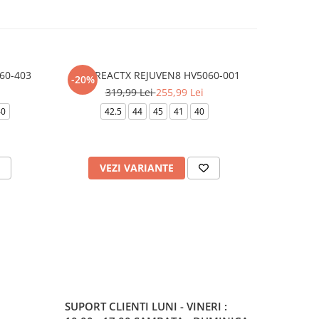
60-403
NIKE REACTX REJUVEN8 HV5060-001
CROCS EC
-20%
-20%
319,99 Lei
255,99 Lei
2
40
42.5
44
45
41
40
36-37
VEZI VARIANTE
V
SUPORT CLIENTI
LUNI - VINERI :