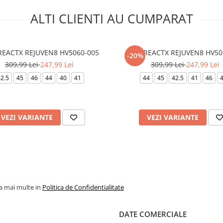
ALTI CLIENTI AU CUMPARAT
REACTX REJUVEN8 HV5060-005
NIKE REACTX REJUVEN8 HV50
-20%
309,99 Lei
247,99 Lei
309,99 Lei
247,99 Lei
2.5
45
46
44
40
41
44
45
42.5
41
46
VEZI VARIANTE
VEZI VARIANTE
la mai multe in
Politica de Confidentialitate
DATE COMERCIALE