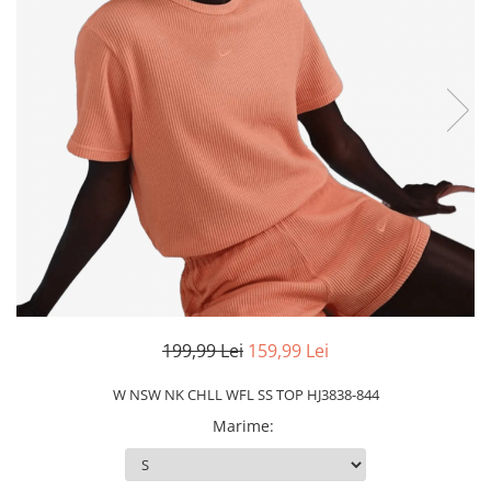
Slapi barbati
Mocasini
Sandale & Slapi copii
Pantofi sport femei
Slapi femei
199,99 Lei
159,99 Lei
W NSW NK CHLL WFL SS TOP HJ3838-844
Marime
: