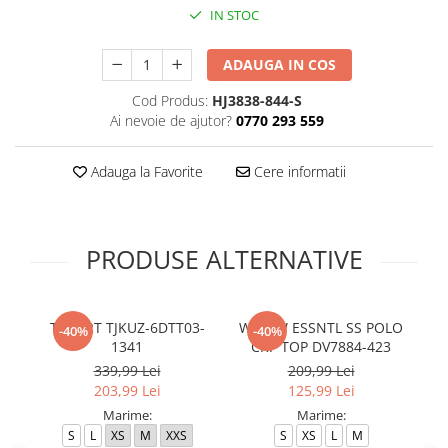
IN STOC
ADAUGA IN COS
Cod Produs:
HJ3838-844-S
Ai nevoie de ajutor?
0770 293 559
Adauga la Favorite
Cere informatii
PRODUSE ALTERNATIVE
T-SHIRT TJKUZ-6DTT03-
W NSW ESSNTL SS POLO
-40%
-40%
1341
CRP TOP DV7884-423
339,99 Lei
209,99 Lei
203,99 Lei
125,99 Lei
Marime:
Marime:
S
L
XS
M
XXS
S
XS
L
M