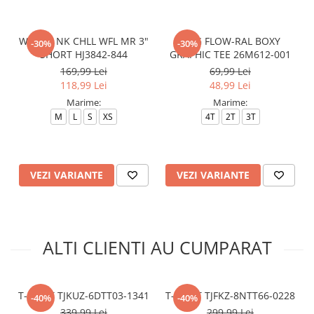
W NSW NK CHLL WFL MR 3"
NKG FLOW-RAL BOXY
-30%
-30%
SHORT HJ3842-844
GRAPHIC TEE 26M612-001
169,99 Lei
69,99 Lei
118,99 Lei
48,99 Lei
Marime:
Marime:
M
L
S
XS
4T
2T
3T
VEZI VARIANTE
VEZI VARIANTE
ALTI CLIENTI AU CUMPARAT
T-SHIRT TJKUZ-6DTT03-1341
T-SHIRT TJFKZ-8NTT66-0228
-40%
-40%
339,99 Lei
299,99 Lei