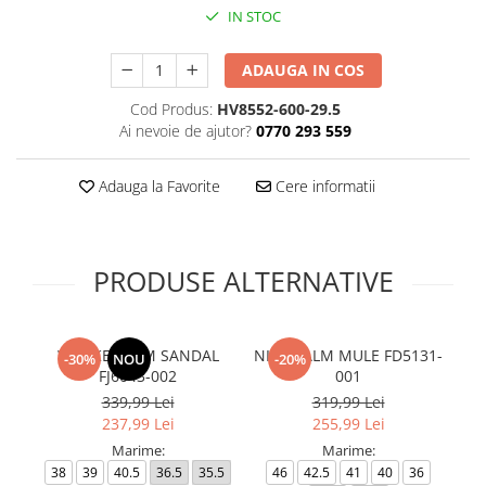
IN STOC
ADAUGA IN COS
Cod Produs:
HV8552-600-29.5
Ai nevoie de ajutor?
0770 293 559
Adauga la Favorite
Cere informatii
PRODUSE ALTERNATIVE
W NIKE CALM SANDAL
NIKE CALM MULE FD5131-
-30%
NOU
-20%
FJ6043-002
001
339,99 Lei
319,99 Lei
237,99 Lei
255,99 Lei
Marime:
Marime:
38
39
40.5
36.5
35.5
46
42.5
41
40
36
36