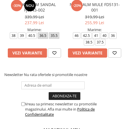
W NIKE CALM SANDAL
NIKE CALM MULE FD5131-
-30%
NOU
-20%
FJ6043-002
001
339,99 Lei
319,99 Lei
237,99 Lei
255,99 Lei
Marime:
Marime:
38
39
40.5
36.5
35.5
46
42.5
41
40
36
38.5
37.5
VEZI VARIANTE
VEZI VARIANTE
Newsletter
Nu rata ofertele si promotiile noastre
Vreau sa primesc newsletter cu promotiile
magazinului. Afla mai multe in
Politica de
Confidentialitate