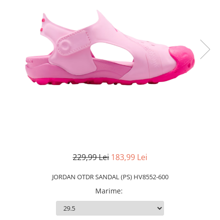
Slapi barbati
Mocasini
Sandale & Slapi copii
Pantofi sport femei
Slapi femei
229,99 Lei
183,99 Lei
JORDAN OTDR SANDAL (PS) HV8552-600
Marime
: