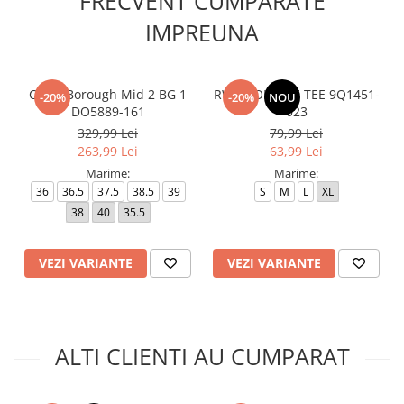
FRECVENT CUMPARATE
IMPREUNA
Court Borough Mid 2 BG 1
RWB COLLAGE TEE 9Q1451-
-20%
-20%
NOU
DO5889-161
023
329,99 Lei
79,99 Lei
263,99 Lei
63,99 Lei
Marime:
Marime:
36
36.5
37.5
38.5
39
S
M
L
XL
38
40
35.5
VEZI VARIANTE
VEZI VARIANTE
ALTI CLIENTI AU CUMPARAT