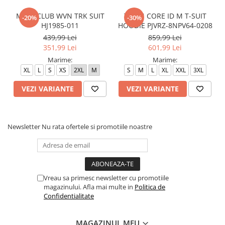
M NK CLUB WVN TRK SUIT
TRAIN CORE ID M T-SUIT
-20%
-30%
HJ1985-011
HOODIE PJVRZ-8NPV64-0208
439,99 Lei
859,99 Lei
351,99 Lei
601,99 Lei
Marime:
Marime:
XL
L
S
XS
2XL
M
S
M
L
XL
XXL
3XL
VEZI VARIANTE
VEZI VARIANTE
Newsletter
Nu rata ofertele si promotiile noastre
Vreau sa primesc newsletter cu promotiile
magazinului. Afla mai multe in
Politica de
Confidentialitate
MAGAZINUL MEU