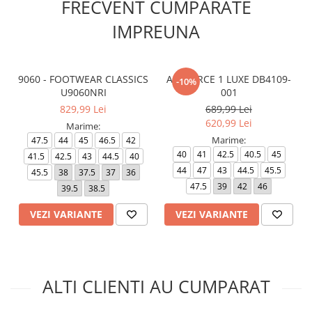
FRECVENT CUMPARATE
IMPREUNA
9060 - FOOTWEAR CLASSICS
AIR FORCE 1 LUXE DB4109-
-10%
U9060NRI
001
829,99 Lei
689,99 Lei
620,99 Lei
Marime:
Marime:
47.5
44
45
46.5
42
40
41
42.5
40.5
45
41.5
42.5
43
44.5
40
44
47
43
44.5
45.5
45.5
38
37.5
37
36
47.5
39
42
46
39.5
38.5
VEZI VARIANTE
VEZI VARIANTE
ALTI CLIENTI AU CUMPARAT