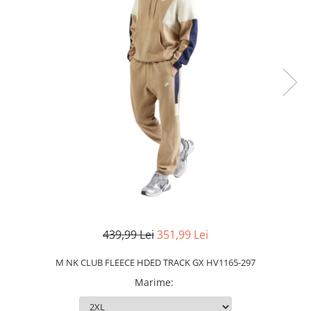
Slapi barbati
Mocasini
Sandale & Slapi copii
Pantofi sport femei
Slapi femei
439,99 Lei
351,99 Lei
M NK CLUB FLEECE HDED TRACK GX HV1165-297
Marime
: