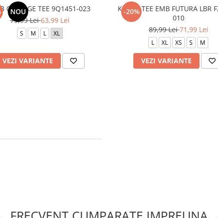
B COLLAGE TEE 9Q1451-023
K NSW TEE EMB FUTURA LBR F
%
NOU
-20%
010
79,99 Lei
63,99 Lei
89,99 Lei
71,99 Lei
S
M
L
XL
L
XL
XS
S
M
VEZI VARIANTE
VEZI VARIANTE
FRECVENT CUMPARATE IMPREUNA