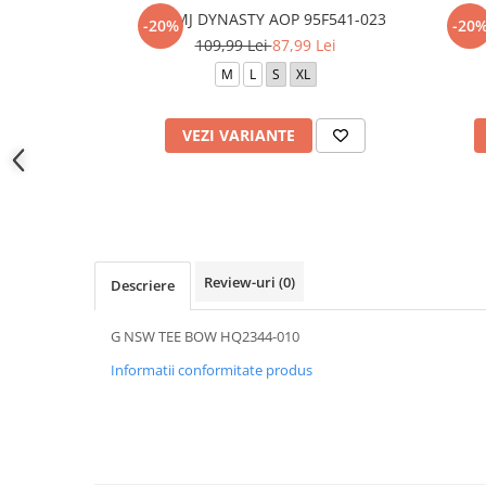
JDB MJ DYNASTY AOP 95F541-023
RW
-20%
-20
109,99 Lei
87,99 Lei
M
L
S
XL
VEZI VARIANTE
Review-uri
(0)
Descriere
G NSW TEE BOW HQ2344-010
Informatii conformitate produs