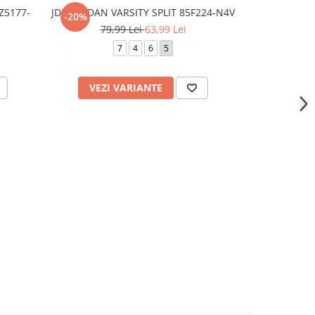
Z5177-
JDB JORDAN VARSITY SPLIT 85F224-N4V
JDB MJ MVP 
-20%
-20%
79,99 Lei
63,99 Lei
99
7
4
6
5
VEZI VARIANTE
VEZI