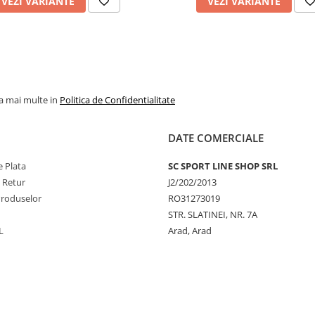
VEZI VARIANTE
VEZI VARIANTE
la mai multe in
Politica de Confidentialitate
DATE COMERCIALE
 Plata
SC SPORT LINE SHOP SRL
e Retur
J2/202/2013
Produselor
RO31273019
STR. SLATINEI, NR. 7A
L
Arad, Arad