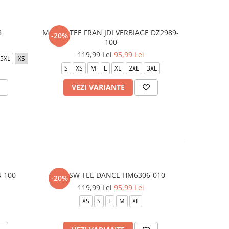
8
M NSW TEE FRAN JDI VERBIAGE DZ2989-
M J BRK 
-20%
-20%
100
119,99 Lei
95,99 Lei
1
5XL
XS
S
XS
M
L
XL
2XL
3XL
L
VEZI VARIANTE
V
4-100
G NSW TEE DANCE HM6306-010
G NSW
-20%
-20%
119,99 Lei
95,99 Lei
XS
S
L
M
XL