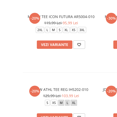
M NSW TEE ICON FUTURA AR5004-010
M J JD
-20%
-30%
119,99 Lei
95,99 Lei
2XL
L
M
S
XL
XS
3XL
VEZI VARIANTE
NSW ATHL TEE REG IH5202-010
JDN MJ 
-20%
-20%
129,99 Lei
103,99 Lei
S
XS
M
L
XL