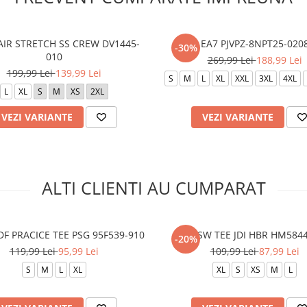
 AIR STRETCH SS CREW DV1445-
EA7 PJVPZ-8NPT25-020
-30%
010
269,99 Lei
188,99 Lei
199,99 Lei
139,99 Lei
S
M
L
XL
XXL
3XL
4XL
L
XL
S
M
XS
2XL
VEZI VARIANTE
VEZI VARIANTE
ALTI CLIENTI AU CUMPARAT
DF PRACICE TEE PSG 95F539-910
K NSW TEE JDI HBR HM584
-20%
119,99 Lei
95,99 Lei
109,99 Lei
87,99 Lei
S
M
L
XL
XL
S
XS
M
L