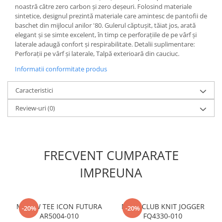
noastră către zero carbon și zero deșeuri. Folosind materiale
sintetice, designul prezintă materiale care amintesc de pantofii de
baschet din mijlocul anilor '80. Gulerul căptușit, tăiat jos, arată
elegant și se simte excelent, în timp ce perforațiile de pe vârf și
laterale adaugă confort și respirabilitate. Detalii suplimentare:
Perforații pe vârf și laterale, Talpă exterioară din cauciuc.
Informatii conformitate produs
Caracteristici
Review-uri
(0)
FRECVENT CUMPARATE
IMPREUNA
M NSW TEE ICON FUTURA
M NK CLUB KNIT JOGGER
-20%
-20%
AR5004-010
FQ4330-010