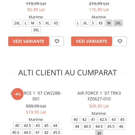
119,99 Lei
219,99 Lei
95,99 Lei
175,99 Lei
Marime:
Marime:
2XL
L
M
S
XL
XS
L
XL
S
XS
M
2XL
3XL
VEZI VARIANTE
VEZI VARIANTE
ALTI CLIENTI AU CUMPARAT
AIR FORCE 1 `07 CW2288-
AIR FORCE 1 `07 TRK3
-4%
001
FZ0627-010
539,99 Lei
509,99 Lei
519,95 Lei
Marime:
Marime:
40
42
41
42.5
43
45
40
42.5
43
45
44
44
40.5
44.5
45.5
46
40.5
44.5
41
42
45.5
39