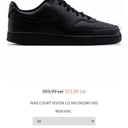
Slapi barbati
Mocasini
Sandale & Slapi copii
Pantofi sport femei
Slapi femei
359,99 Lei
323,99 Lei
NIKE COURT VISION LO NN DH2987-002
Marime
: