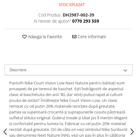
STOC EPUIZAT
Cod Produs:
DH2987-002-39
Ai nevoie de ajutor?
0770 293 559
Adauga la Favorite
Cere informatii
Descriere
Pantofii Nike Court Vision Low Next Nature pentru bărbați sunt
proaspeți de pe terenul de baschet. Ești îndrăgostit de aspectul
clasic al baschetului din anii '80, dar simți pulsul rapid al culturii
jocului de astăzi? Întâlnește Nike Court Vision Low. Un clasic
remixat cu cel puțin 20% materiale reciclate după greutate,
partea sa superioară crocantă și suprapunerile cusute păstrează
sufletul stilului original. Gulerul moale și tăiat jos îl mențin elegant
și confortabil pentru lumea ta. Fabricat cu cel puțin 20% material
reciclat după greutate. Ori de câte ori vezi simbolul Nike Sunburst
sau denumirea Next Nature (NN), vezi un pas în plus în călătoria