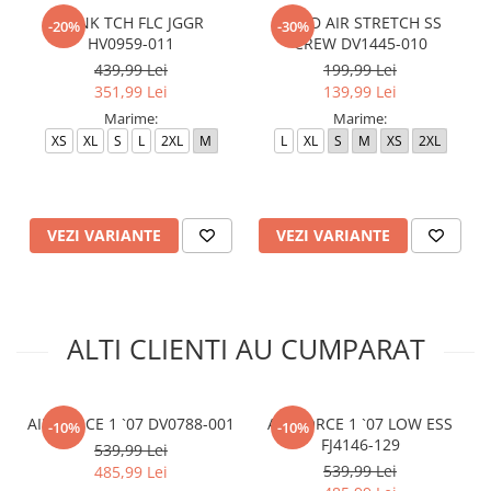
M NK TCH FLC JGGR
M J JD AIR STRETCH SS
-20%
-30%
HV0959-011
CREW DV1445-010
439,99 Lei
199,99 Lei
351,99 Lei
139,99 Lei
Marime:
Marime:
XS
XL
S
L
2XL
M
L
XL
S
M
XS
2XL
VEZI VARIANTE
VEZI VARIANTE
ALTI CLIENTI AU CUMPARAT
AIR FORCE 1 `07 DV0788-001
AIR FORCE 1 `07 LOW ESS
-10%
-10%
FJ4146-129
539,99 Lei
539,99 Lei
485,99 Lei