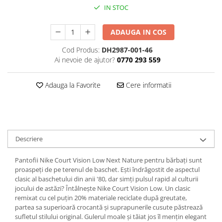
IN STOC
ADAUGA IN COS
Cod Produs:
DH2987-001-46
Ai nevoie de ajutor?
0770 293 559
Adauga la Favorite
Cere informatii
Descriere
Pantofii Nike Court Vision Low Next Nature pentru bărbați sunt
proaspeți de pe terenul de baschet. Ești îndrăgostit de aspectul
clasic al baschetului din anii '80, dar simți pulsul rapid al culturii
jocului de astăzi? Întâlnește Nike Court Vision Low. Un clasic
remixat cu cel puțin 20% materiale reciclate după greutate,
partea sa superioară crocantă și suprapunerile cusute păstrează
sufletul stilului original. Gulerul moale și tăiat jos îl mențin elegant