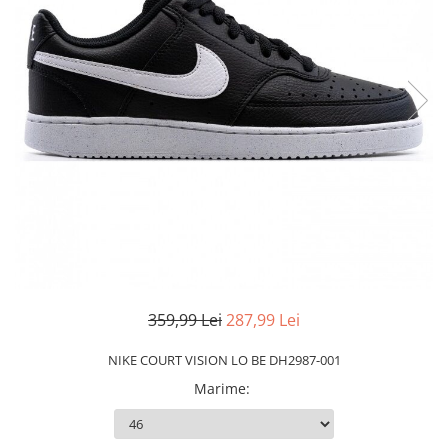
Slapi barbati
Mocasini
Sandale & Slapi copii
Pantofi sport femei
Slapi femei
359,99 Lei
287,99 Lei
NIKE COURT VISION LO BE DH2987-001
Marime
: