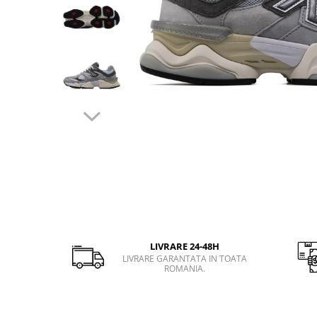
Slapi barbati
Mocasini
Sandale & Slapi copii
Pantofi sport femei
Slapi femei
LIVRARE 24-48H
LIVRARE GARANTATA IN TOATA
ROMANIA.