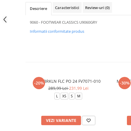
Caracteristici
Review-uri
(0)
Descriere
9060 - FOOTWEAR CLASSICS U9060GRY
Informatii conformitate produs
W J BRKLN FLC PO 24 FV7071-010
M NK T
-20%
-30%
289,99 Lei
231,99 Lei
L
XS
S
M
VEZI VARIANTE