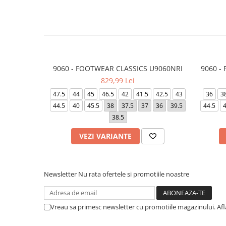
9060 - FOOTWEAR CLASSICS U9060NRI
9060 -
829,99 Lei
47.5
44
45
46.5
42
41.5
42.5
43
36
3
44.5
40
45.5
38
37.5
37
36
39.5
44.5
4
38.5
VEZI VARIANTE
Newsletter
Nu rata ofertele si promotiile noastre
Vreau sa primesc newsletter cu promotiile magazinului. Af