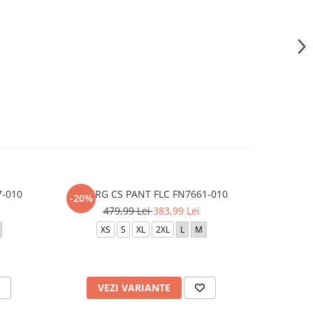
7-010
M NRG CS PANT FLC FN7661-010
740 - F
-20%
-10%
479,99 Lei
383,99 Lei
5
XS
S
XL
2XL
L
M
37.5
41.
36
37
4
VEZI VARIANTE
V