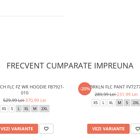
FRECVENT CUMPARATE IMPREUNA
CH FLC FZ WR HOODIE FB7921-
M J BRKLN FLC PANT FV727
-20%
010
289,99 Lei
231,99 Lei
529,99 Lei
370,99 Lei
XS
L
XL
M
S
2XL
XS
S
L
XL
M
2XL
VEZI VARIANTE
VEZI VARIANTE