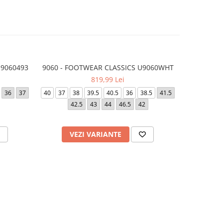
U9060493
9060 - FOOTWEAR CLASSICS U9060WHT
U9060 - F
819,99 Lei
36
37
40
37
38
39.5
40.5
36
38.5
41.5
37
37.
42.5
43
44
46.5
42
VEZI VARIANTE
V