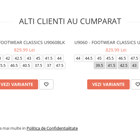
ALTI CLIENTI AU CUMPARAT
 FOOTWEAR CLASSICS U9060BLK
U9060 - FOOTWEAR CLASSICS 
829,99 Lei
829,99 Lei
8
42
42.5
43
45
41.5
44
44
44.5
45
45.5
46.5
47.5
5.5
46.5
40.5
37.5
37
47.5
39.5
41.5
42.5
43
VEZI VARIANTE
VEZI VARIANTE
la mai multe in
Politica de Confidentialitate