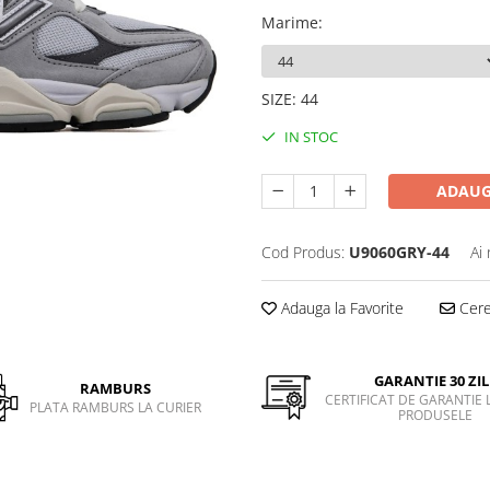
Marime
:
SIZE
:
44
IN STOC
ADAUG
Cod Produs:
U9060GRY-44
Ai
Adauga la Favorite
Cere 
GARANTIE 30 ZIL
RAMBURS
CERTIFICAT DE GARANTIE 
PLATA RAMBURS LA CURIER
PRODUSELE